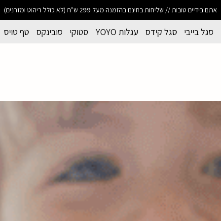
אתם בידיים טובות // שליחות בחינם בהזמנה מעל 299 ש"ח (לא כולל ריהוט ומזרנים)
סגל בייבי
סגל קידס
עגלות YOYO
סטוקי
סובינקס
טף טויס