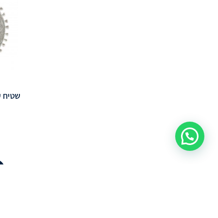
שטיח ע
למה לבחור 