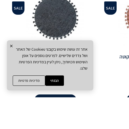
SALE
SALE
×
אתר זה עושה שימוש בקובצי Cookies של האתר
ושל צדדים שלישיים. לפרטים נוספים על אופן
קוטה
שטיח עבודת יד עגול כחול מעושן
השימוש וזכויותיך, ניתן לעיין במדיניות הפרטיות
שלנו.
Segal Baby
₪
410
₪
205
הבנתי
מדיניות פרטיות
הוספה לסל