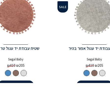
SALE
בודת יד עגול אפור בהיר
שטיח עבודת יד עגול טר
Segal Baby
Segal Baby
₪
410
₪
205
₪
410
₪
205
הוספה לסל
הוספה לסל
בשטיחים של “סגל” לחדר התינוק?