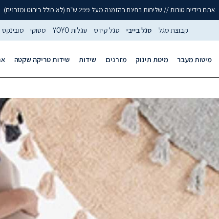
אתם בידיים טובות // שליחות בחינם בהזמנה מעל 299 ש"ח (לא כולל ריהוט ומזרנים)
קבוצת סגל
סגל בייבי
סגל קידס
עגלות YOYO
סטוקי
סובינקס
מיטות מעבר
מיטת תינוק
מזרנים
שידות
שידות טריקה שקטה
אר