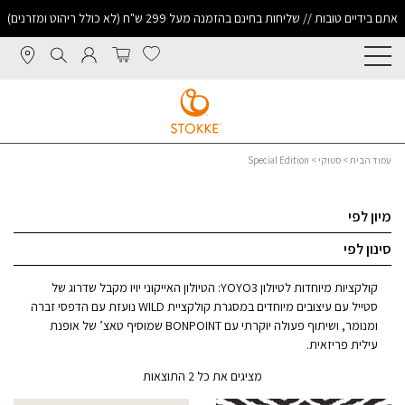
אתם בידיים טובות // שליחות בחינם בהזמנה מעל 299 ש"ח (לא כולל ריהוט ומזרנים)
עמוד הבית
>
סטוקי
> Special Edition
מיון לפי
סינון לפי
קולקציות מיוחדות לטיולון YOYO3: הטיולון האייקוני יויו מקבל שדרוג של
סטייל עם עיצובים מיוחדים במסגרת קולקציית WILD נועזת עם הדפסי זברה
ומנומר, ושיתוף פעולה יוקרתי עם BONPOINT שמוסיף טאצ’ של אופנת
עילית פריזאית.
מציגים את כל ⁦2⁩ התוצאות