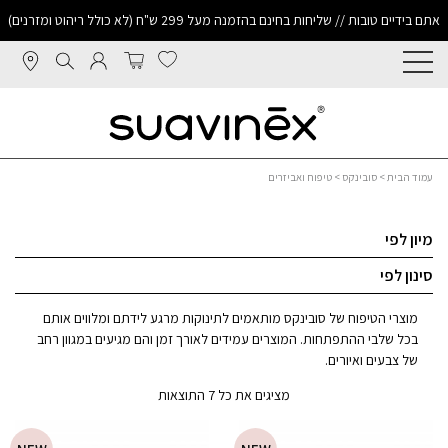
אתם בידיים טובות // שליחות בחינם בהזמנה מעל 299 ש"ח (לא כולל ריהוט ומזרנים)
עמוד הבית
>
סובינקס
> טיפוח ואביזרים
מיון לפי
סינון לפי
מוצרי הטיפוח של סובינקס מותאמים לתינוקות מרגע לידתם ומלווים אותם
בכל שלבי ההתפתחות. המוצרים עמידים לאורך זמן והם מגיעים במגוון רחב
של צבעים ואיורים.
מציגים את כל ⁦7⁩ התוצאות