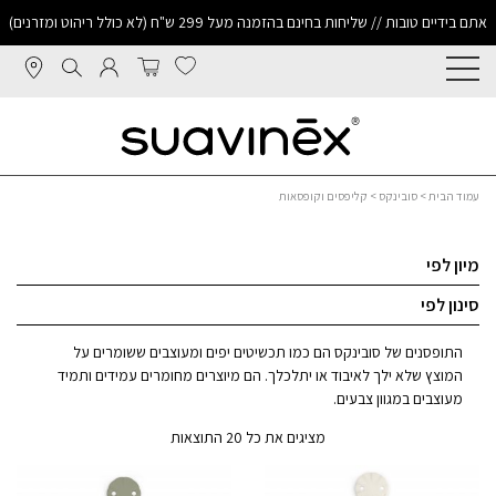
אתם בידיים טובות // שליחות בחינם בהזמנה מעל 299 ש"ח (לא כולל ריהוט ומזרנים)
עמוד הבית
>
סובינקס
> קליפסים וקופסאות
מיון לפי
סינון לפי
התופסנים של סובינקס הם כמו תכשיטים יפים ומעוצבים ששומרים על
המוצץ שלא ילך לאיבוד או יתלכלך. הם מיוצרים מחומרים עמידים ותמיד
מעוצבים במגוון צבעים.
מציגים את כל ⁦20⁩ התוצאות