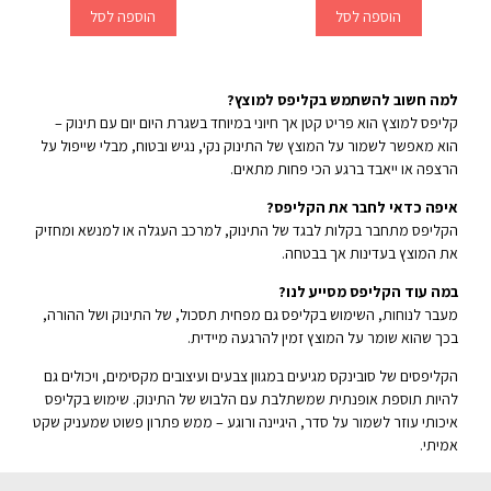
הוספה לסל
הוספה לסל
למה חשוב להשתמש בקליפס למוצץ?
קליפס למוצץ הוא פריט קטן אך חיוני במיוחד בשגרת היום יום עם תינוק –
הוא מאפשר לשמור על המוצץ של התינוק נקי, נגיש ובטוח, מבלי שייפול על
הרצפה או ייאבד ברגע הכי פחות מתאים.
איפה כדאי לחבר את הקליפס?
הקליפס מתחבר בקלות לבגד של התינוק, למרכב העגלה או למנשא ומחזיק
את המוצץ בעדינות אך בבטחה.
במה עוד הקליפס מסייע לנו?
מעבר לנוחות, השימוש בקליפס גם מפחית תסכול, של התינוק ושל ההורה,
בכך שהוא שומר על המוצץ זמין להרגעה מיידית.
הקליפסים של סובינקס מגיעים במגוון צבעים ועיצובים מקסימים, ויכולים גם
להיות תוספת אופנתית שמשתלבת עם הלבוש של התינוק. שימוש בקליפס
איכותי עוזר לשמור על סדר, היגיינה ורוגע – ממש פתרון פשוט שמעניק שקט
אמיתי.