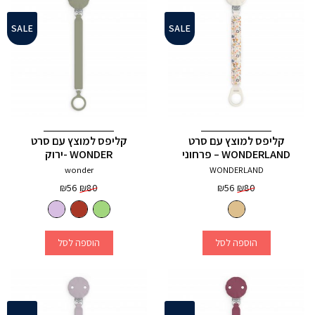
SALE
SALE
קליפס למוצץ עם סרט
קליפס למוצץ עם סרט
WONDERLAND – פרחוני
WONDER -ירוק
wonder
WONDERLAND
המחיר
המחיר
המחיר
המחיר
₪
56
₪
80
₪
56
₪
80
המקורי
הנוכחי
המקורי
הנוכחי
היה:
הוא:
היה:
הוא:
₪56.
₪80.
₪56.
₪80.
3
+
הוספה לסל
הוספה לסל