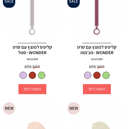
SALE
SALE
קליפס למוצץ עם סרט
קליפס למוצץ עם סרט
WONDER -מג’נטה
WONDER -סגול
wonder
wonder
המחיר
המחיר
המחיר
המחיר
₪
56
₪
80
₪
56
₪
80
המקורי
הנוכחי
המקורי
הנוכחי
היה:
הוא:
היה:
הוא:
₪56.
₪80.
₪56.
₪80.
3
+
3
+
הוספה לסל
הוספה לסל
NEW
NEW