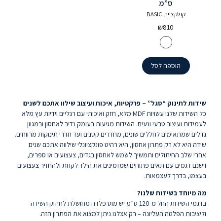
ס”מ
קולקציית BASIC
₪
810
הוספה לסל
שידות לתינוק “סגל” – פרקטיות, איכות ועיצוב שילוו אתכם לשנים
כל השידות שלנו עשויות MDF מלא, חזק ואיכותי עם רגליים וידיות עץ מלא
לעמידות ועיצוב טבעי ונעים. השידות מגיעות בעומק נדיב לאחסון ובמגוון
גדלים שמתאימים לחללים שונים, מחדרים קטנים ועד חדרי תינוקות מרווחים.
שידה היא לא רק פתרון אחסון, היא רהיט פונקציונלי שילווה אתכם שנים
אחרי שלב החיתולים ותמשיך לשמש לאחסון בגדים, צעצועים או ספרים,
וישנם דגמים עם תאים פתוחים שמזמינים את הילד לקחת ולהחזיר צעצועים
בעצמו, בדרך לעצמאות.
מה מיוחד בשידות שלנו?
בדגמי השידות החל מ-120 ס”מ יש מוט פלדה מחושלת לחיזוק השידה
וליציבות הפלטה העליונה – רק אצלנו ניתן למצוא את הפתרון הזה.