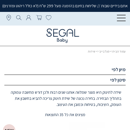
אתם בידיים טובות // שליחות בחינם בהזמנה מעל 299 ש"ח (לא כולל ריהוט ומזרנים)
עמוד הבית
>
סגל בייבי
> שידות
מיון לפי
סינון לפי
שידה לתינוק היא מוצר שמלווה אותנו שנים רבות ולכן דורש מחשבה עמוקה
בתהליך הבחירה. בחירה נכונה של שידת תינוק צריכה להביא בחשבון את
העומק, היציבות, בטיחות וכמובן את העיצוב.
מציגים את כל ⁦35⁩ התוצאות