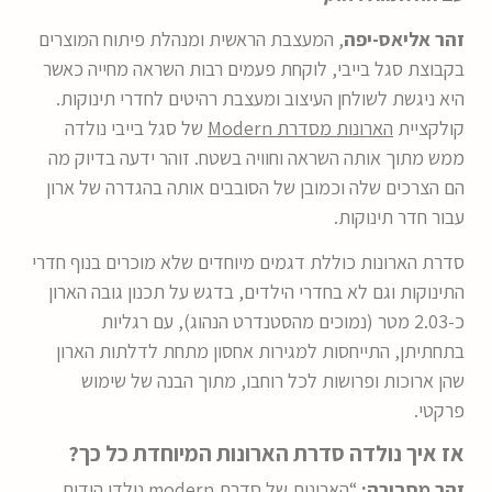
זהר אליאס-יפה
, המעצבת הראשית ומנהלת פיתוח המוצרים
בקבוצת סגל בייבי, לוקחת פעמים רבות השראה מחייה כאשר
היא ניגשת לשולחן העיצוב ומעצבת רהיטים לחדרי תינוקות.
קולקציית
הארונות מסדרת Modern
של סגל בייבי נולדה
ממש מתוך אותה השראה וחוויה בשטח. זוהר ידעה בדיוק מה
הם הצרכים שלה וכמובן של הסובבים אותה בהגדרה של ארון
עבור
חדר תינוקות
.
סדרת הארונות כוללת דגמים מיוחדים שלא מוכרים בנוף חדרי
התינוקות וגם לא בחדרי הילדים, בדגש על תכנון גובה הארון
כ-2.03 מטר (נמוכים מהסטנדרט הנהוג), עם רגליות
בתחתיתן, התייחסות למגירות אחסון מתחת לדלתות הארון
שהן ארוכות ופרושות לכל רוחבו, מתוך הבנה של שימוש
פרקטי.
אז איך נולדה סדרת הארונות המיוחדת כל כך?
זהר מסבירה:
“הארונות של סדרת modern נולדו הודות