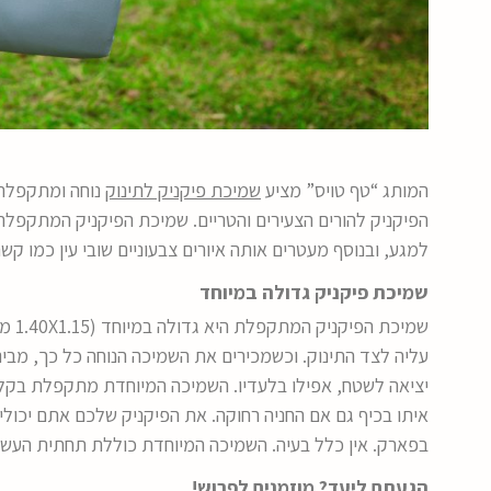
המותג “טף טויס” מציע
שמיכת
פיקניק לתינוק
נוחה ומתקפלת
הפיקניק להורים הצעירים והטריים. שמיכת הפיקניק המתקפלת
למגע, ובנוסף מעטרים אותה איורים צבעוניים שובי עין כמו קשת
שמיכת פיקניק גדולה במיוחד
שמיכ
עליה לצד התינוק. וכשמכירים את השמיכה הנוחה כל כך, מבי
יציאה לשטח, אפילו בלעדיו. השמיכה המיוחדת מתקפלת בקלו
איתו בכיף גם אם החניה רחוקה. את הפיקניק שלכם אתם יכולי
בפארק. אין כלל בעיה. השמיכה המיוחדת כוללת תחתית העש
הגעתם ליעד? מוזמנים לפרוש!