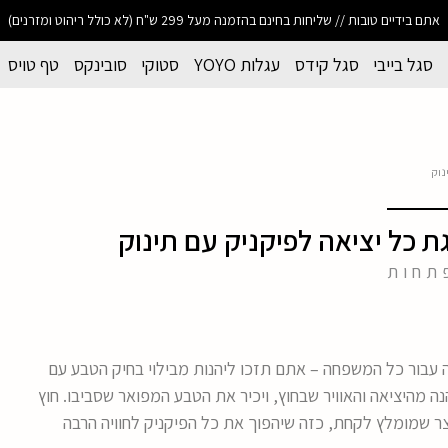
אתם בידיים טובות // שליחות בחינם בהזמנה מעל 299 ש"ח (לא כולל ריהוט ומזרנים)
סגל בייבי
סגל קידס
עגלות YOYO
סטוקי
סובינקס
טף טויס
נוק
ל יציאה לפיקניק עם תינוק
תחות
 עבור כל המשפחה – אתם תזכו ליהנות מבילוי בחיק הטבע עם
נה מהיציאה והאוויר שבחוץ, ויכיר את הטבע המפואר שסביבו. חוץ
ר שמומלץ לקחת, כזה שיהפוך את כל הפיקניק לחוויה הרבה