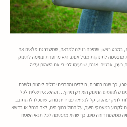
, במבט ראשון שמיכה רגילה למראה, שמשדרגת פלאים את
 מתאימה לתינוקות מגיל אפס, היא מרופדת ונעימה לתינוק
 בענן, אבטיח, אננס, שינעימו לבייבי את השהות עליה.
ת הפיקניק המתקפלת היא גדולה במיוחד (1.40X1.15 מטר), כך שגם ההורים, הילדים והחברים יכולים ליהנות ולשבת
נים שלפעמים התינוק הוא רק תירוץ… ושהיא אידיאלית לכל
ת לתיק יפהפה, קל לנשיאה עם ידית נוחה, שתוכלו להסתובב
ם לקבוע במעמקי היער, על החול בחוף הים, לצד הנחל או בדשא
ויה ממשטח דוחה מים, כך שהיא מתאימה לכל תנאי השטח.