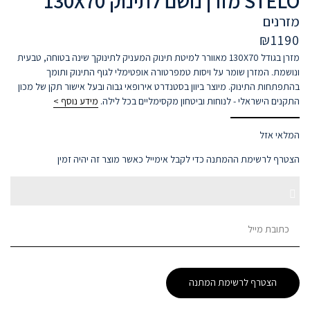
STELO מזרן נושם לתינוק 130X70
מזרנים
₪
1190
מזרן בגודל 130X70 מאוורר למיטת תינוק המעניק לתינוקך שינה בטוחה, טבעית
ונושמת. המזרן שומר על ויסות טמפרטורה אופטימלי לגוף התינוק ותומך
בהתפתחות התינוק. מיוצר ביוון בסטנדרט אירופאי גבוה ובעל אישור תקן של מכון
התקנים הישראלי - לנוחות וביטחון מקסימליים בכל לילה.
מידע נוסף >
המלאי אזל
הצטרף לרשימת ההמתנה כדי לקבל אימייל כאשר מוצר זה יהיה זמין
Enter
Dismiss
your
email
notification
address
to
הצטרף לרשימת המתנה
join
the