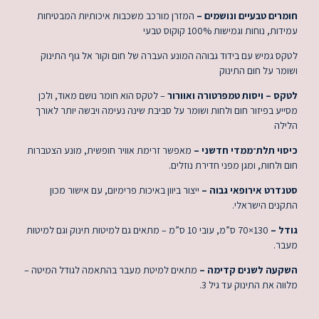
חומרים טבעיים ונושמים –
המזרן מורכב משכבות איכותיות המבטיחות
עמידות, נוחות וגמישות 100% קוקוס טבעי
לטקס גמיש עם בידוד גבוהה המונע העברה של חום וקור אל גוף התינוק
ושומר על חום התינוק
לטקס – ויסות טמפרטורה ואוורור
– לטקס הוא חומר נושם מאוד, ולכן
מסייע בפיזור חום ולחות ושומר על סביבת שינה נעימה ויבשה יותר לאורך
הלילה
כיסוי תלת־ממדי חדשני –
מאפשר זרימת אוויר חופשית, מונע הצטברות
חום ולחות, ומגן מפני חדירת נוזלים.
סטנדרט אירופאי גבוה –
ייצור ביוון באיכות פרימיום, עם אישור מכון
התקנים הישראלי.
גודל –
130×70 ס”מ, עובי 10 ס”מ – מתאים גם למיטות תינוק וגם למיטות
מעבר.
השקעה לשנים קדימה –
מתאים למיטת מעבר בהתאמה לגודל המיטה –
מלווה את התינוק עד גיל 3.