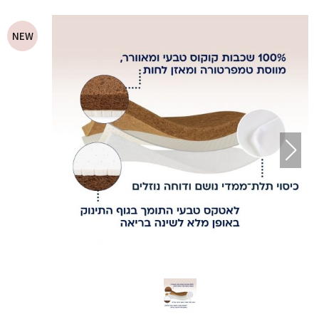
waitlist
for
NEW
this
product