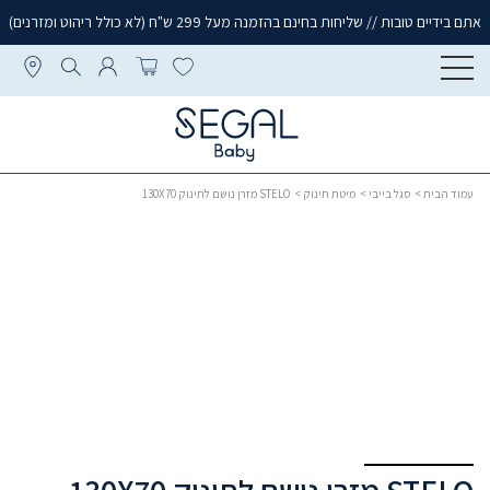
אתם בידיים טובות // שליחות בחינם בהזמנה מעל 299 ש"ח (לא כולל ריהוט ומזרנים)
עמוד הבית
>
סגל בייבי
>
מיטת תינוק
> STELO מזרן נושם לתינוק 130X70