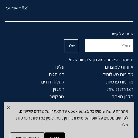
שמרו על קשר
נרשמת בהצלחה למועדון הלקוחות שלנו!
אחריות למוצרים
עלינו
מדיניות משלוחים
המותגים
מדיניות פרטיות
קטלוג חדרים
הצהרת נגישות
המגזין
תקנון האתר
צור קשר
×
סגל בייבי
סגל קידס
אתר זה עושה שימוש בקובצי Cookies של האתר ושל צדדים שלישיים.
חדרי תינוקות
ארונות ילדים
לפרטים נוספים על אופן השימוש וזכויותיך, ניתן לעיין במדיניות הפרטיות
מיטות תינוק
מיטות ילדים
שלנו.
שידות
מזרנים לילדים
ארונות
כסאות אוכל
הבנתי
מדיניות פרטיות