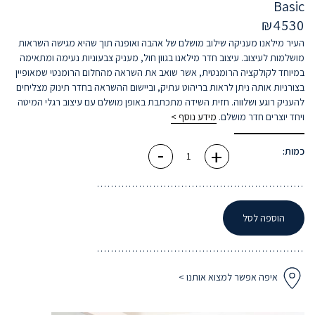
Basic
₪
4530
העיר מילאנו מעניקה שילוב מושלם של אהבה ואופנה תוך שהיא מגישה השראות
מושלמות לעיצוב. עיצוב חדר מילאנו בגוון חול, מעניק צבעוניות נעימה ומתאימה
במיוחד לקולקציה הרומנטית, אשר שואב את השראה מהחלום הרומנטי שמאופיין
בצורניות אותה ניתן לראות בריהוט עתיק, וביישום ההשראה בחדר תינוק מצליחים
להעניק רוגע ושלווה. חזית השידה מתכתבת באופן מושלם עם עיצוב רגלי המיטה
ויחד יוצרים חדר מושלם.
מידע נוסף >
-
+
כמות
כמות:
של
חדר
מילאנו
חול
הוספה לסל
איפה אפשר למצוא אותנו >