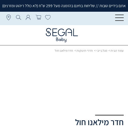
אתם בידיים טובות // שליחות בחינם בהזמנה מעל 299 ש"ח (לא כולל ריהוט ומזרנים)
עמוד הבית
>
סגל בייבי
>
חדרי תינוקות
> חדר מילאנו חול
חדר מילאנו חול