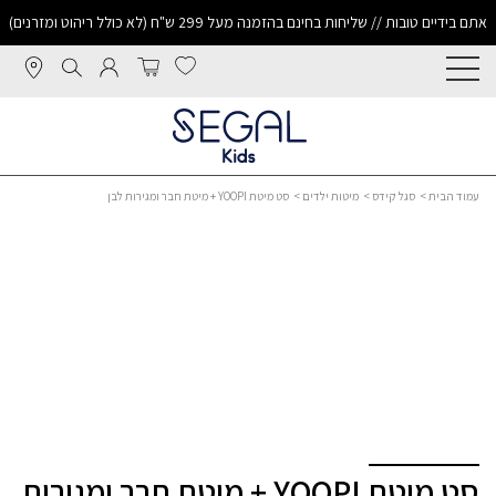
אתם בידיים טובות // שליחות בחינם בהזמנה מעל 299 ש"ח (לא כולל ריהוט ומזרנים)
עמוד הבית
>
סגל קידס
>
מיטות ילדים
> סט מיטת YOOPI + מיטת חבר ומגירות לבן
סט מיטת YOOPI + מיטת חבר ומגירות