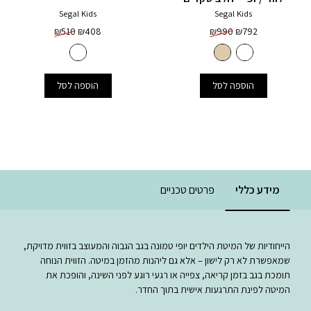
Segal Kids
Segal Kids
₪
510
₪
408
₪
990
₪
792
הוספה לסל
הוספה לסל
מידע כללי
פרטים טכניים
הייחודיות של המיטת הילדים יופי טמונה בגב הגבוה והמעוצב בזווית מדויקת,
שמאפשרת לא רק לישון – אלא גם ליהנות מהזמן במיטה. הזווית הנוחה
תומכת בגב בזמן קריאה, צפייה או רגעי רוגע לפני השינה, והופכת את
המיטה לפינת התרגעות אישית בתוך החדר.