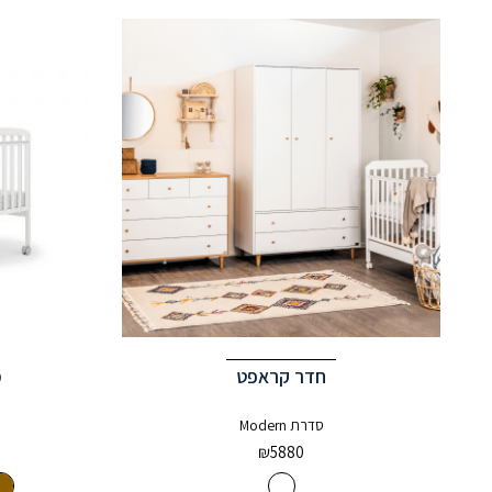
חדר קראפט
מ
סדרת Modern
₪
5880