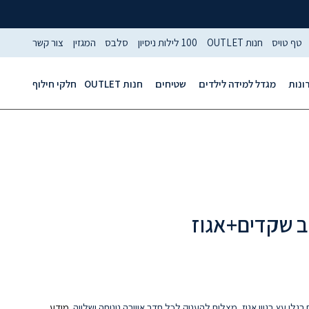
טף טויס
חנות OUTLET
100 לילות ניסיון
סלבס
המגזין
צור קשר
ונות
מגדל למידה לילדים
שטיחים
חנות OUTLET
חלקי חילוף
לב שקדים+אגוז
גלי עץ בגוון אגוז, מצליח להעניק לכל חדר אווירה נינוחה ושלווה.
מידע