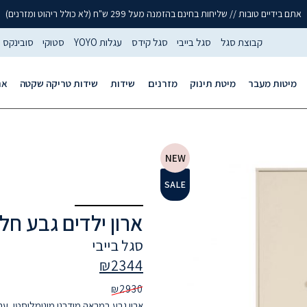
אתם בידיים טובות // שליחות בחינם בהזמנה מעל 299 ש"ח (לא כולל ריהוט ומזרנים)
קבוצת סגל
סגל בייבי
סגל קידס
עגלות YOYO
סטוקי
סובינקס
מיטות מעבר
מיטת תינוק
מזרנים
שידות
שידות טריקה שקטה
אר
NEW
SALE
ארון ילדים גבע ח
סגל בייבי
₪
2344
₪
2930
ארון גבע במראה מודרני מינימליסטי, עם ר