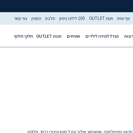
טף טויס
חנות OUTLET
100 לילות ניסיון
סלבס
המגזין
צור קשר
ונות
מגדל למידה לילדים
שטיחים
חנות OUTLET
חלקי חילוף
ן מראה מינימליסטי, שמאפשר שילוב עם ל סגנון עיצובי נבחר. חלוקת