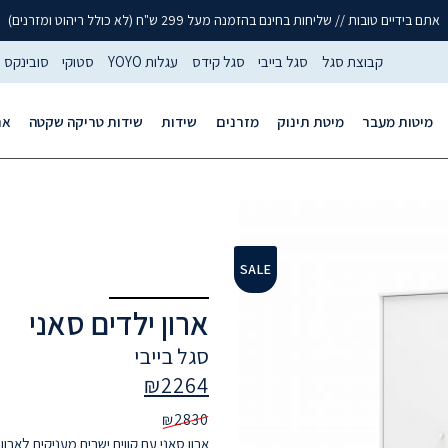
אתם בידיים טובות // שליחות בחינם בהזמנה מעל 299 ש"ח (לא כולל ריהוט ומזרנים)
קבוצת סגל
סגל בייבי
סגל קידס
עגלות YOYO
סטוקי
סובינקס
מיטות מעבר
מיטת תינוק
מזרנים
שידות
שידות טריקה שקטה
אר
SALE
ארון ילדים סאני
סגל בייבי
₪
2264
₪
2830
ארון סאני עם קווים ישרים מעניקים לארו