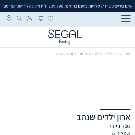
אתם בידיים טובות // שליחות בחינם בהזמנה מעל 299 ש"ח (לא כולל ריהוט ומזרנים)
עמוד הבית
>
סגל קידס
>
ארונות לילדים
> ארון ילדים שנהב
ארון ילדים שנהב
סגל בייבי
₪
2264