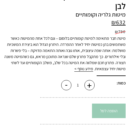
לבן
מיטות גלריה וקומותיים
₪
632
₪
790
מיטת חבר מתאימה למיטת קומותיים בלוסום – וגם לכל אחת מהמיטות כאשר
משתמשים בהן כמיטות יחיד לאחר ההפרדה. היתרון הגדול הוא ביצירת המשכיות
מושלמת: אותה שפה עיצובית, אותו גובה ואותה התאמה מדויקת – בלי פשרות
ובלי אילתורים. כך מתקבל פתרון שלם שנראה מתוכנן מראש, גם כשהמיטה משנה
תצורה. פתרון חכם שמלווה את המיטה בכל שלב, משלב הקומותיים ועד לשתי
מיטות יחיד עצמאיות.
מידע נוסף >
-
+
כמות
כמות:
של
מיטת
חבר
למיטת
קומותיים
בלוסום
-
הוספה לסל
לבן