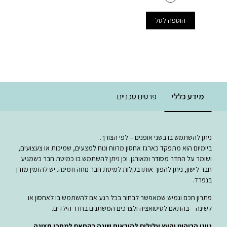
הוספה לסל
מידע כללי
פרטים טכניים
ניתן להשתמש בו בשני אופנים – לפי הצורך.
ביומיום הוא מתפקד כארגז אחסון מרווח ונוח למצעים, שמיכות או צעצועים,
ושומר על החדר מסודר ומאורגן. וכן ניתן להשתמש בו כמיטת חבר כשמגיע
חבר לישון, ניתן להפוך אותו בקלות למיטת חבר נוחה וזמינה. יש להזמין מזרן
בנפרד.
פתרון חכם וגמיש שמאפשר לבחור בכל רגע אם להשתמש בו לאחסון או
לשינה – בהתאם לסיטואציה ולצרכים המשתנים בחדר הילדים.
גווני הריהוט והעץ עלולים להיראות שונה בהתאם למסכי תצוגה