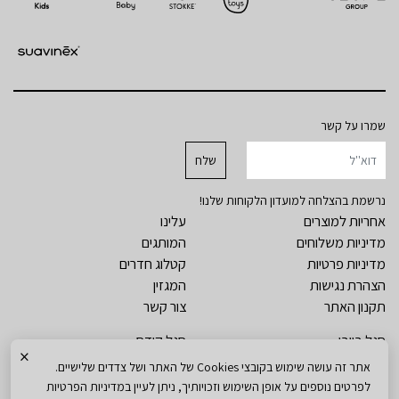
שמרו על קשר
נרשמת בהצלחה למועדון הלקוחות שלנו!
אחריות למוצרים
עלינו
מדיניות משלוחים
המותגים
מדיניות פרטיות
קטלוג חדרים
הצהרת נגישות
המגזין
תקנון האתר
צור קשר
סגל בייבי
סגל קידס
×
חדרי תינוקות
ארונות ילדים
אתר זה עושה שימוש בקובצי Cookies של האתר ושל צדדים שלישיים.
מיטות תינוק
מיטות ילדים
לפרטים נוספים על אופן השימוש וזכויותיך, ניתן לעיין במדיניות הפרטיות