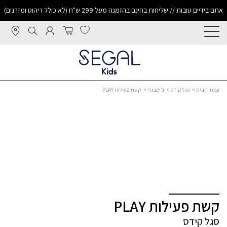
אתם בידיים טובות // שליחות בחינם בהזמנה מעל 299 ש"ח (לא כולל ריהוט ומזרנים)
עמוד הבית
>
סגל קידס
>
ג'ימבורי
> קשת פעילות PLAY
קשת פעילות PLAY
סגל קידס