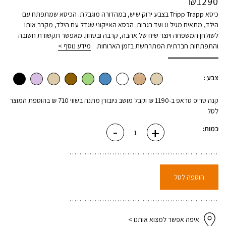
₪
1290
כיסא Tripp Trapp בצבע ירוק שיש, במהדורה מוגבלת. הכיסא שמתפתח עם
הילד, מתאים מגיל 0 ועד בגרות. הכסא האייקוני שגדל עם הילד, מקרב אותו
לשולחן המשפחה ויוצר שיח של אהבה, קרבה ובטחון. מאפשר תקשורת חשובה
והתפתחות חברתית המתרחשת בזמן הארוחות.
מידע נוסף >
צבע :
קנה טריפ טראפ ב-1190 ₪ וקבל מושב ניובורן מתנה בשווי 710 ₪ בהוספת המוצר
לסל
-
+
כמות
כמות:
של
כסא
אוכל
טריפ
טראפ
-
ירוק
הוספה לסל
שיש
איפה אפשר למצוא אותנו >