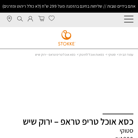
אתם בידיים טובות // שליחות בחינם בהזמנה מעל 299 ש"ח (לא כולל ריהוט ומזרנים)
עמוד הבית
>
סטוקי
>
כסאות אוכל לתינוק
> כסא אוכל טריפ טראפ - ירוק שיש
כסא אוכל טריפ טראפ – ירוק שיש
סטוקי