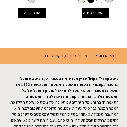
לרשימת המתנה
הוספה לסל
מידע נוסף
פרטים טכניים, ניקוי ואזהרה
כיסא
Tripp Trapp
עדיין מגדיר את הסטנדרט, הכיסא שחולל
מהפכה בקטגוריית כסאות האוכל לתינוקות החל משנת 1972 אז
הושק לראשונה. הכיסא נועד להתאים לשולחן האוכל של כל
המשפחה ולחבר את התינוקות והילדים ללב חיי המשפחה
.
התאמת הגובה והעומק הייחודים עם תמיכה ארגונומית מושלמת הולידו את
המוצר המנצח כבר מעל עשרות שנים. מה שהופך את העיצוב לנצחי הוא
המחשבה שעומדת מאחוריו בשילוב הפילוסופיה שמאמינים כי הערכים של
החיים מתרחשים סביב השולחן. השאיפה בעיצוב הייתה לייצר כיסא שיתאים
לכל הגילאים היושבים סביב אותו שולחן כדי שכל המשפחה תוכל לתקשר