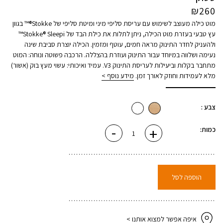
₪
260
מוט כילה מעוצב לשימוש עם עריסת סליפי מיני ומיטת סליפי של Stokke®™ בגוון
עץ טבעי בעזרת מוט הכילה, ניתן לתלות את כילת הבד של Stokke® Sleepi™
ולהעניק לחדר התינוק מראה חמים, עוטף ומזמין. הכילה יוצרת סביבת שינה
נעימה ושלווה במיוחד עבור התינוק ועוזרת בהצללה. הרכבה פשוטה ונוחה: המוט
מתחבר בקלות וביעילות לעריסת התינוק V3. עמיד ואיכותי: עשוי מעץ בוק (אשור)
מלא לעמידות וחוזק לאורך זמן.
מידע נוסף >
צבע :
-
+
כמות
כמות:
של
מוט
לתליית
כילה
לעריסת
מיני
-
הוספה לסל
טבעי
איפה אפשר למצוא אותנו >