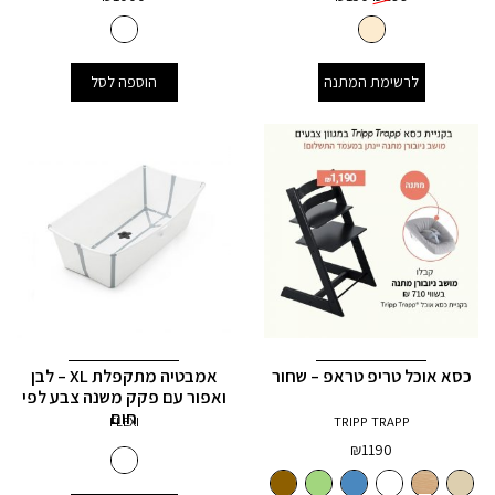
המקורי
הנוכחי
היה:
הוא:
₪150.
₪299.
לרשימת המתנה
הוספה לסל
כסא אוכל טריפ טראפ – שחור
אמבטיה מתקפלת XL – לבן
ואפור עם פקק משנה צבע לפי
חום
FLEXI
TRIPP TRAPP
₪
1190