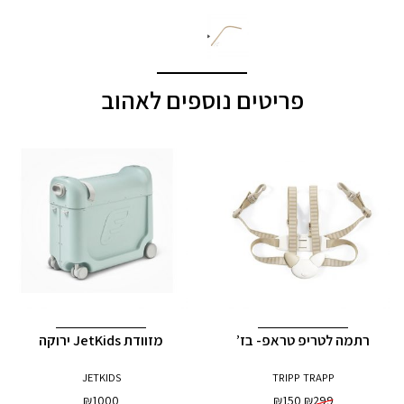
פריטים נוספים לאהוב
רתמה לטריפ טראפ- בז’
מזוודת JetKids ירוקה
JETKIDS
TRIPP TRAPP
המחיר
המחיר
₪
1000
₪
150
₪
299