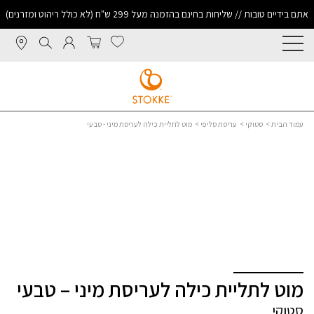
אתם בידיים טובות // שליחות בחינם בהזמנה מעל 299 ש"ח (לא כולל ריהוט ומזרנים)
עמוד הבית
>
סטוקי
>
עריסת סליפי
> מוט לתליית כילה לעריסת מיני - טבעי
מוט לתליית כילה לעריסת מיני – טבעי
סטוקי