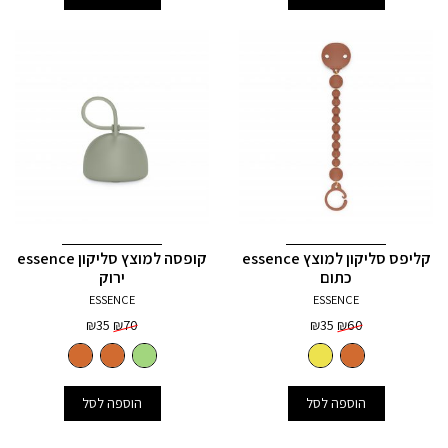
קליפס סליקון למוצץ essence
קופסה למוצץ סליקון essence
כתום
ירוק
ESSENCE
ESSENCE
המחיר
המחיר
המחיר
המחיר
₪
35
₪
70
₪
35
₪
60
המקורי
הנוכחי
המקורי
הנוכחי
היה:
הוא:
היה:
הוא:
₪35.
₪70.
₪35.
₪60.
הוספה לסל
הוספה לסל