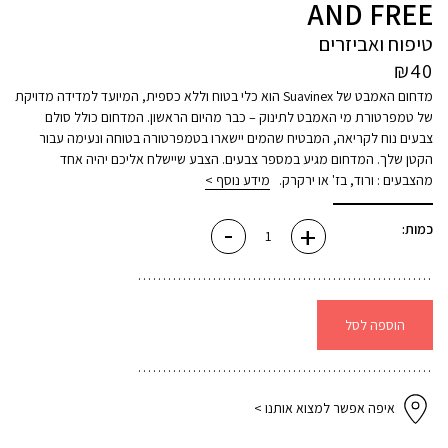
AND FREE
טיפוח ואביזרים
₪
40
מדחום האמבט של Suavinex הוא כלי בטוח וללא כספית, המיועד למדידה מדויקת
של טמפרטורת מי האמבט לתינוק – כבר מהיום הראשון. המדחום כולל סולם
צבעים נוח לקריאה, המבטיח שהמים יישארו בטמפרטורה בטוחה ונעימה עבור
הקטן שלך. המדחום מגיע במספר צבעים. הצבע שיישלח אליכם יהיה אחד
מהצבעים : ורוד, בז' או ירקרק.
מידע נוסף >
-
+
כמות
כמות:
של
מד
חום
לאמבטיה
BIRDIES/WILD
AND
FREE
הוספה לסל
איפה אפשר למצוא אותנו >