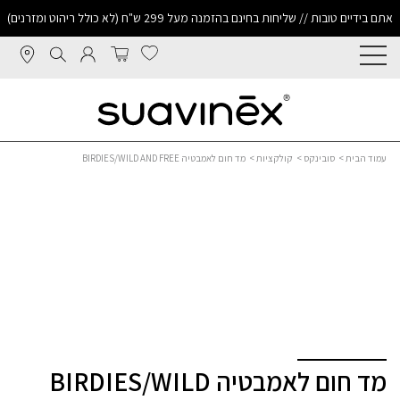
אתם בידיים טובות // שליחות בחינם בהזמנה מעל 299 ש"ח (לא כולל ריהוט ומזרנים)
עמוד הבית
>
סובינקס
>
קולקציות
> מד חום לאמבטיה BIRDIES/WILD AND FREE
מד חום לאמבטיה BIRDIES/WILD