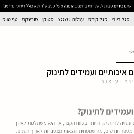
אתם בידיים טובות // שליחות בחינם בהזמנה מעל 299 ש"ח (לא כולל ריהוט ומזרנים)
סגל בייבי
סגל קידס
עגלות YOYO
סטוקי
סובינקס
טף טויס
ינוק
 איכותיים ועמידים לתינוק
נה ועיצוב
ועמידים לתינוק?
 עשויה להיות יקרה יותר בטווח הקצר, אך היא משתלמת לאורך
ר מספר חודשים, מה שמפחית הוצאות מצטברות לאורך השנים.