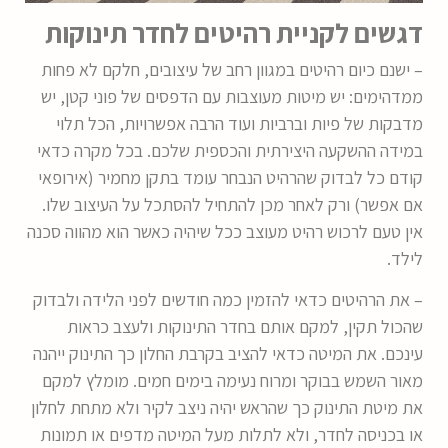
דגשים לקניית רהיטים לחדר תינוקות
– ישנם כיום רהיטים במגוון רחב של עיצובים, חלקם לא פחות
ממדהימים: יש מיטות מעוצבות עם הדפסים של פוני קטן, יש
מדבקות של פיות וברביות ועוד הרבה אפשרויות, הכל תלוי
במידה ההשקעה היצירתית והכספית שלכם. בכל מקרה כדאי
קודם כל לבדוק שהרהיט הנבחר עומד בתקן מחמיר (אירופאי
אם אפשר) ורק לאחר מכן להתחיל להסתכל על העיצוב שלו.
אין טעם לרכוש רהיט מעוצב ככל שיהיה כאשר הוא מהווה סכנה
לילד.
– את הרהיטים כדאי להזמין כמה חודשים לפני הלידה ולבדוק
שהכול תקין, למקם אותם בחדר התינוקות ולעצב כראות
עינכם. את המיטה כדאי להציב בקרבת החלון כך התינוק ייהנה
מאור השמש בבוקר ומרוח נעימה בימים חמים.
מומלץ למקם
את מיטת התינוק כך שהראש יהיה ניצב לקיר ולא מתחת לחלון
או בכניסה לחדר, ולא לתלות מעל המיטה מדפים או תמונות