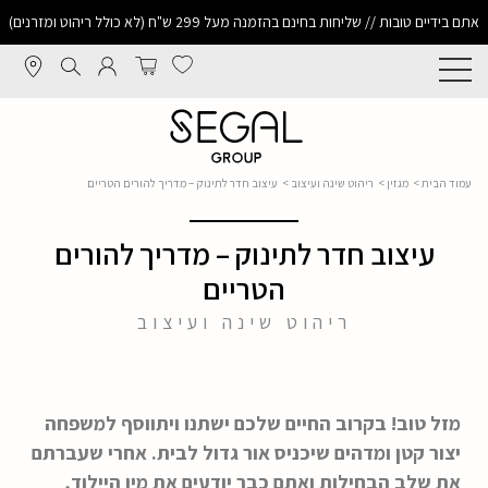
אתם בידיים טובות // שליחות בחינם בהזמנה מעל 299 ש"ח (לא כולל ריהוט ומזרנים)
עמוד הבית
>
מגזין
>
ריהוט שינה ועיצוב
> עיצוב חדר לתינוק – מדריך להורים הטריים
עיצוב חדר לתינוק – מדריך להורים
הטריים
ריהוט שינה ועיצוב
מזל טוב! בקרוב החיים שלכם ישתנו ויתווסף למשפחה
יצור קטן ומדהים שיכניס אור גדול לבית. אחרי שעברתם
את שלב הבחילות ואתם כבר יודעים את מין היילוד,