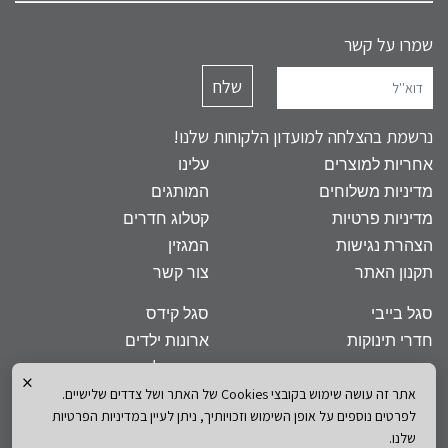
שמרו על קשר
נרשמת בהצלחה למועדון הלקוחות שלנו!
אחריות למוצרים
עלינו
מדיניות משלוחים
המותגים
מדיניות פרטיות
קטלוג חדרים
הצהרת נגישות
המגזין
תקנון האתר
צור קשר
סגל בייבי
סגל קידס
חדרי תינוקות
ארונות ילדים
מיטות תינוק
מיטות ילדים
×
שידות
מזרנים לילדים
אתר זה עושה שימוש בקובצי Cookies של האתר ושל צדדים שלישיים.
לפרטים נוספים על אופן השימוש וזכויותיך, ניתן לעיין במדיניות הפרטיות
ארונות
כסאות אוכל
שלנו.
מוצצים לתינוקות
שטיחים