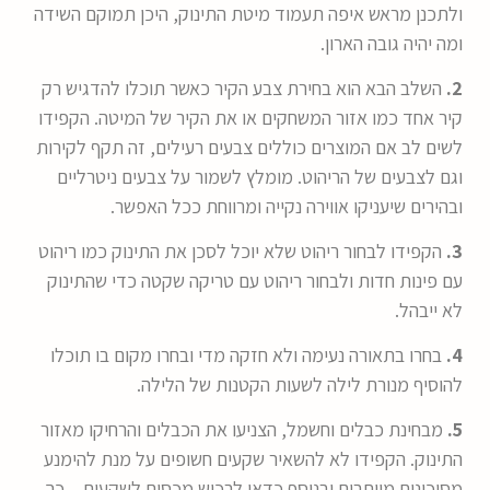
ולתכנן מראש איפה תעמוד מיטת התינוק, היכן תמוקם השידה
ומה יהיה גובה הארון.
2.
השלב הבא הוא בחירת צבע הקיר כאשר תוכלו להדגיש רק
קיר אחד כמו אזור המשחקים או את הקיר של המיטה. הקפידו
לשים לב אם המוצרים כוללים צבעים רעילים, זה תקף לקירות
וגם לצבעים של הריהוט. מומלץ לשמור על צבעים ניטרליים
ובהירים שיעניקו אווירה נקייה ומרווחת ככל האפשר.
3.
הקפידו לבחור ריהוט שלא יוכל לסכן את התינוק כמו ריהוט
עם פינות חדות ולבחור ריהוט עם טריקה שקטה כדי שהתינוק
לא ייבהל.
4.
בחרו בתאורה נעימה ולא חזקה מדי ובחרו מקום בו תוכלו
להוסיף מנורת לילה לשעות הקטנות של הלילה.
5.
מבחינת כבלים וחשמל, הצניעו את הכבלים והרחיקו מאזור
התינוק. הקפידו לא להשאיר שקעים חשופים על מנת להימנע
מסיכונים מיותרים ובנוסף כדאי לרכוש מכסים לשקעים – כך