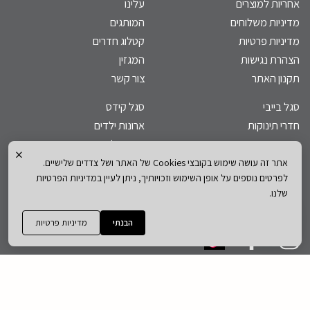
אחריות למוצרים
עלינו
מדיניות משלוחים
המותגים
מדיניות פרטיות
קטלוג חדרים
הצהרת נגישות
המגזין
תקנון האתר
צור קשר
סגל בייבי
סגל קידס
חדרי תינוקות
ארונות ילדים
מיטות תינוק
מיטות ילדים
×
שידות
מזרנים לילדים
אתר זה עושה שימוש בקובצי Cookies של האתר ושל צדדים שלישיים.
לפרטים נוספים על אופן השימוש וזכויותיך, ניתן לעיין במדיניות הפרטיות
ארונות
כסאות אוכל
שלנו.
מוצצים לתינוקות
שטיחים
הבנתי
מדיניות פרטיות
Designed By Hastudeo
|
Powered By Beaverglobal