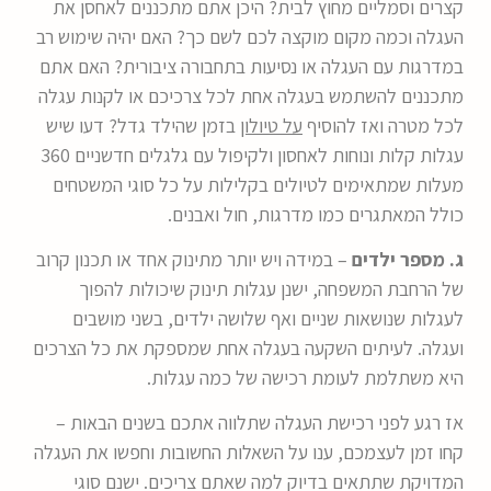
קצרים וסמליים מחוץ לבית? היכן אתם מתכננים לאחסן את
העגלה וכמה מקום מוקצה לכם לשם כך? האם יהיה שימוש רב
במדרגות עם העגלה או נסיעות בתחבורה ציבורית? האם אתם
מתכננים להשתמש בעגלה אחת לכל צרכיכם או לקנות עגלה
לכל מטרה ואז להוסיף
על טיולון
בזמן שהילד גדל? דעו שיש
עגלות קלות ונוחות לאחסון ולקיפול עם גלגלים חדשניים 360
מעלות שמתאימים לטיולים בקלילות על כל סוגי המשטחים
כולל המאתגרים כמו מדרגות, חול ואבנים.
ג. מספר ילדים
– במידה ויש יותר מתינוק אחד או תכנון קרוב
של הרחבת המשפחה, ישנן עגלות תינוק שיכולות להפוך
לעגלות שנושאות שניים ואף שלושה ילדים, בשני מושבים
ועגלה. לעיתים השקעה בעגלה אחת שמספקת את כל הצרכים
היא משתלמת לעומת רכישה של כמה עגלות.
אז רגע לפני רכישת העגלה שתלווה אתכם בשנים הבאות –
קחו זמן לעצמכם, ענו על השאלות החשובות וחפשו את העגלה
המדויקת שתתאים בדיוק למה שאתם צריכים. ישנם סוגי