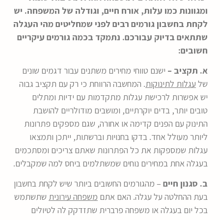
ומגוונות כמו עלות, אורח חיים, וגודלה של המשפחה. יש
לקחת בחשבון גורמים רבים לפני שמחליטים מהי העגלה
שתתאים בדיוק עבורכם. נתמקד בכמה גורמים עיקריים
חשובים:
א. תקציב –
ישנם טווחי מחירים משתנים עבור דגמים שונים
של
עגלות לתינוקות
. המחשבה הרווחת כי רק עם תקציב גבוה
יש אפשרות לרכישת עגלות מתקדמות עם ידיות ומתלים
טובים יותר, בדים יוקרתיים, ומושבים מודולריים להושבת
התינוק עם הפנים קדימה או אחורה, שגם מספקים פתרונות
ליותר מעולל אחד. בדקו בחנויות וברשתות, ייתכן ותמצאו
עגלות שמספקות את כל הפתרונות שאתם צריכים ומסתכמים
בעגלה אחת במחירים נוחים שמשתלמים ביחס למה שמקבלים.
ב. סגנון חיים
– מהגורמים החשובים ביותר שיש לקחת בחשבון
בעת ​​ההחלטה על עגלה. האם אתם
משפחה עירונית
שתשתמש
בכל יום בעגלה או משפחה פרברית שתזדקק לה לטיולים