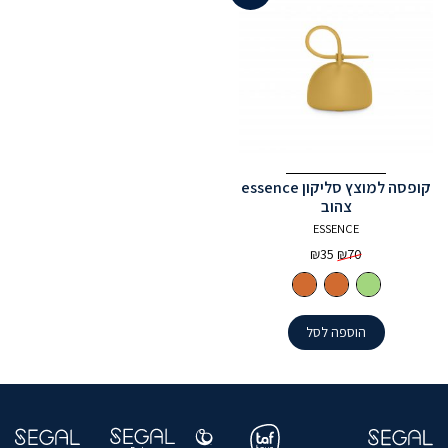
קופסה למוצץ סליקון essence
צהוב
ESSENCE
המחיר
המחיר
₪
35
₪
70
המקורי
הנוכחי
היה:
הוא:
₪35.
₪70.
הוספה לסל