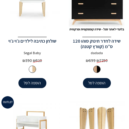
שידה לחדר תינוק סוהו 120
שולחן כתיבה לילדים ג’וי ג’וי
ס”מ (קוורץ קטנה)
Segal Baby
dadada
המחיר
המחיר
המחיר
המחיר
₪
390
₪
810
₪
699
₪
2250
המקורי
הנוכחי
המקורי
הנוכחי
היה:
הוא:
היה:
הוא:
₪390.
₪810.
₪699.
₪2250.
הוספה לסל
הוספה לסל
OUTLET