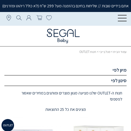
אתם בידיים טובות // שליחות בחינם בהזמנה מעל 299 ש"ח (לא כולל ריהוט ומזרנים)
עמוד הבית
>
סגל בייבי
> חנות OUTLET
מיון לפי
סינון לפי
חנות ה-OUTLET שלנו מציעה מגוון מוצרים ומותגים במחירים שאסור
לפספס!
מציגים את כל ⁦25⁩ התוצאות
OUTLET