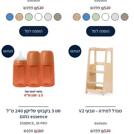
dadada
dadada
המחיר
המחיר
המחיר
המחיר
₪
399
₪
530
₪
399
₪
530
המקורי
הנוכחי
המקורי
הנוכחי
היה:
הוא:
היה:
הוא:
₪399.
₪530.
₪399.
₪530.
הוספה לסל
הוספה לסל
OUTLET
OUTLET
מגדל למידה – טבעי V2
סט 3 בקבוקי סליקון 240 מ”ל
essence כתום
ESSENCE, SX PRO
dadada
המחיר
המחיר
המחיר
המחיר
₪
100
₪
180
₪
399
₪
530