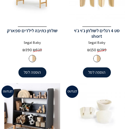
סט 4 רגלים לשולחן ג’וי ג’וי
שולחן כתיבה לילדים ספארק
short
Segal Baby
Segal Baby
המחיר
המחיר
המחיר
המחיר
₪
390
₪
810
₪
150
₪
299
המקורי
הנוכחי
המקורי
הנוכחי
היה:
הוא:
היה:
הוא:
₪390.
₪810.
₪150.
₪299.
הוספה לסל
הוספה לסל
OUTLET
OUTLET