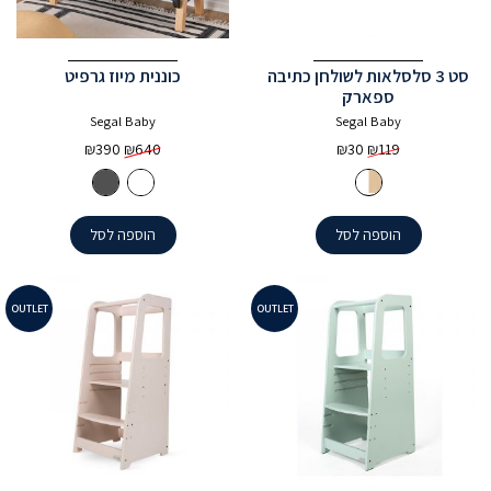
סט 3 סלסלאות לשולחן כתיבה
כוננית מיוז גרפיט
ספארק
Segal Baby
Segal Baby
המחיר
המחיר
המחיר
המחיר
₪
390
₪
640
₪
30
₪
119
המקורי
הנוכחי
המקורי
הנוכחי
היה:
הוא:
היה:
הוא:
₪390.
₪640.
₪30.
₪119.
הוספה לסל
הוספה לסל
OUTLET
OUTLET