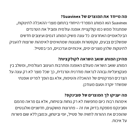
מה מייחד את המוצרים של Suavinex?
Suavinex הוא המותג הספרדי הייחודי בתחום מוצרי ההאכלה לתינוקות,
שמתנהל ממש כמו קולקציית אופנה עולמית ומוביל את הטרנדים
הבינלאומיים האחרונים. כל עונה משיק המותג דגמים ועיצובים חדשים
שמשלבים צבעים, טקסטורות וסגנונות שמתאימים לאימהות שרוצות להעניק
לתינוקות שלהן מוצרים יפים, איכותיים ועדכניים, הכי בסטייל.
מהיכן המותג שואב השראה לקולקציות?
המותג שואב השראה מעולם האופנה ומתרבות העיצוב העולמית, ומשלב בין
פונקציונליות גבוהה לנראות מודרנית וטרנדית, כך שכל מוצר לא רק עונה על
הצרכים הפרקטיים של ההאכלה והטיפוח, אלא גם הופך לפריט אופנתי
שמשדר יוקרה וטעם מעודכן.
מה יעניקו לך המוצרים של סובינקס?
אימהות רבות כיום מחפשות לא רק נוחות ובטיחות, אלא גם מראה מהמם
וסובינקס מספקת בדיוק את זה – פתרונות מושקעים, חדשניים ואלגנטיים
שהופכים את ההורות לחוויה של סטייל, יופי וביטחון, וכמובן ללא שום פשרות
על איכות.