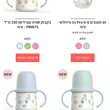
זוג מוצצים 0-6 Sx Pro פיזיולוגי
בקבוק שתיה עם ידיות 150 מ”ל
ורוד
PRINTS – ורוד
walk in the park
₪
60
₪
50
הוספה לסל
לרשימת המתנה
NEW
NEW