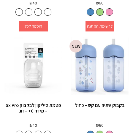
₪
40
₪
60
לרשימת המתנה
הוספה לסל
NEW
בקבוק שתיה עם קש – כחול
פטמת סיליקון לבקבוק Sx Pro
– מידה 6+ – זוג
₪
40
₪
60