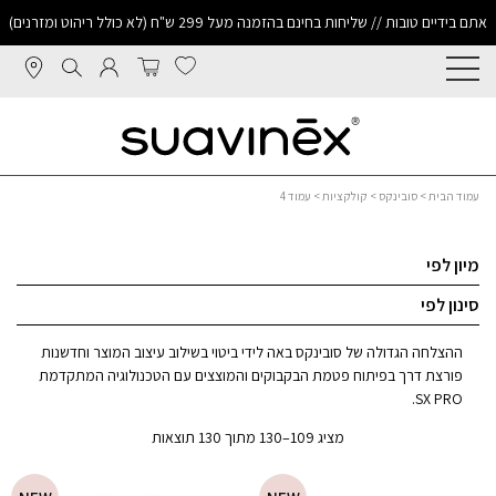
אתם בידיים טובות // שליחות בחינם בהזמנה מעל 299 ש"ח (לא כולל ריהוט ומזרנים)
עמוד הבית
>
סובינקס
>
קולקציות
> עמוד 4
מיון לפי
סינון לפי
ההצלחה הגדולה של סובינקס באה לידי ביטוי בשילוב עיצוב המוצר וחדשנות
פורצת דרך בפיתוח פטמת הבקבוקים והמוצצים עם הטכנולוגיה המתקדמת
SX PRO.
מציג 109–130 מתוך 130 תוצאות