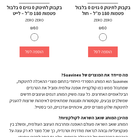
בקבוק לתינוק 0 גזים 0 בלבול
בקבוק לתינוק 0 גזים 0 בלבול
פטמות 180 מ”ל – חול
פטמות 180 מ”ל – לייט
ZERO ZERO
ZERO ZERO
₪
80
₪
80
הוספה לסל
הוספה לסל
מה מייחד את המוצרים של Suavinex?
Suavinex הוא המותג הספרדי הייחודי בתחום מוצרי ההאכלה לתינוקות,
שמתנהל ממש כמו קולקציית אופנה עולמית ומוביל את הטרנדים
הבינלאומיים האחרונים. כל עונה משיק המותג דגמים ועיצובים חדשים
שמשלבים צבעים, טקסטורות וסגנונות שמתאימים לאימהות שרוצות להעניק
לתינוקות שלהן מוצרים יפים, איכותיים ועדכניים, הכי בסטייל.
מהיכן המותג שואב השראה לקולקציות?
המותג שואב השראה מעולם האופנה ומתרבות העיצוב העולמית, ומשלב בין
פונקציונליות גבוהה לנראות מודרנית וטרנדית, כך שכל מוצר לא רק עונה על