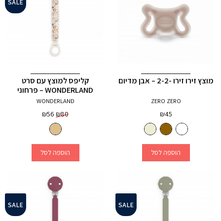
SALE
מוצץ זירו זירו -2-2 – אבן מדיום
קליפס למוצץ עם סרט
WONDERLAND – פרחוני
WONDERLAND
ZERO ZERO
המחיר
המחיר
₪
56
₪
80
₪
45
המקורי
הנוכחי
היה:
הוא:
₪56.
₪80.
הוספה לסל
הוספה לסל
SALE
SALE