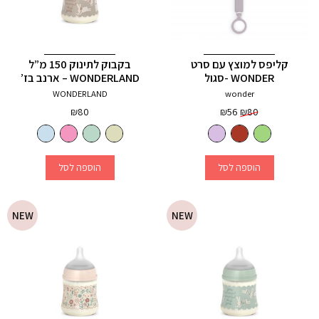
קליפס למוצץ עם סרט
בקבוק לתינוק 150 מ”ל
WONDER -סגול
WONDERLAND – ארנב בז’
WONDERLAND
wonder
המחיר
המחיר
₪
80
₪
56
₪
80
המקורי
הנוכחי
היה:
הוא:
₪56.
₪80.
3
+
הוספה לסל
הוספה לסל
NEW
NEW