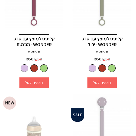
קליפס למוצץ עם סרט
קליפס למוצץ עם סרט
WONDER -ירוק
WONDER -מג’נטה
wonder
wonder
המחיר
המחיר
המחיר
המחיר
₪
56
₪
80
₪
56
₪
80
המקורי
הנוכחי
המקורי
הנוכחי
היה:
הוא:
היה:
הוא:
₪56.
₪80.
₪56.
₪80.
3
+
3
+
הוספה לסל
הוספה לסל
NEW
SALE