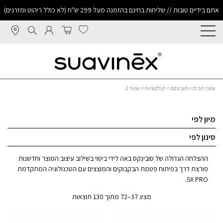
אתם בידיים טובות // שליחות בחינם בהזמנה מעל 299 ש"ח (לא כולל ריהוט ומזרנים)
עמוד הבית
>
סובינקס
>
קולקציות
> עמוד 2
מיון לפי
סינון לפי
ההצלחה הגדולה של סובינקס באה לידי ביטוי בשילוב עיצוב המוצר וחדשנות
פורצת דרך בפיתוח פטמת הבקבוקים והמוצצים עם הטכנולוגיה המתקדמת
SX PRO.
מציג 37–72 מתוך 130 תוצאות