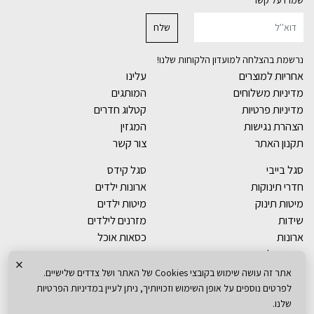
שמרו על קשר
נרשמת בהצלחה למועדון הלקוחות שלנו!
אחריות למוצרים
עלינו
מדיניות משלוחים
המותגים
מדיניות פרטיות
קטלוג חדרים
הצהרת נגישות
המגזין
תקנון האתר
צור קשר
סגל בייבי
סגל קידס
חדרי תינוקות
ארונות ילדים
מיטות תינוק
מיטות ילדים
שידות
מזרנים לילדים
ארונות
כסאות אוכל
מוצצים לתינוקות
שטיחים
×
אתר זה עושה שימוש בקובצי Cookies של האתר ושל צדדים שלישיים.
לפרטים נוספים על אופן השימוש וזכויותיך, ניתן לעיין במדיניות הפרטיות
שלנו.