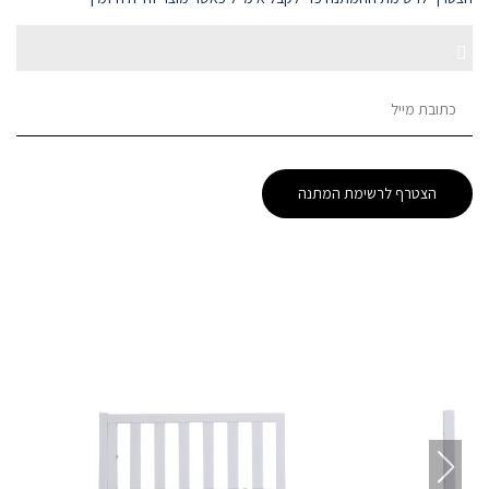
Enter
Dismiss
your
email
notification
address
to
הצטרף לרשימת המתנה
join
the
waitlist
for
this
product