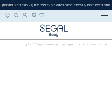
אתם בידיים טובות // שליחות בחינם בהזמנה מעל 299 ש"ח (לא כולל ריהוט ומזרנים)
עמוד הבית
>
סגל בייבי
>
מיטת תינוק
> מעקה מעבר למיטות- ריי,רוז,להלה - לבן