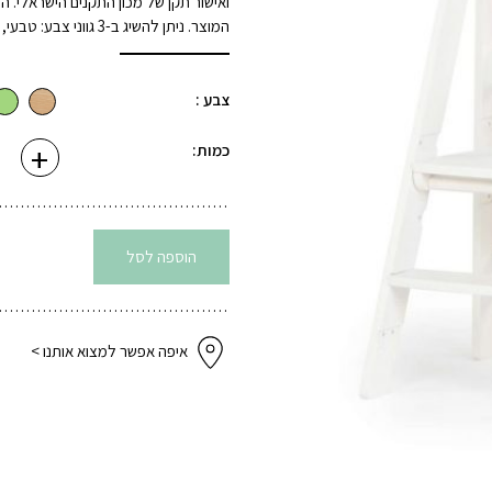
ואישור תקן של מכון התקנים הישראלי.
המוצר. ניתן להשיג ב-3 גווני צבע: טבעי, מרווה ולבן.
צבע :
+
כמו
כמות:
של
מגד
למי
מתק
לבן
הוספה לסל
איפה אפשר למצוא אותנו >