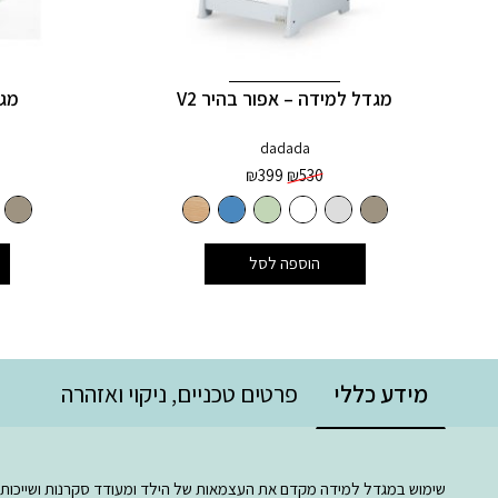
מגדל למידה – אפור בהיר V2
מגד
dadada
המחיר
המחיר
₪
399
₪
530
המקורי
הנוכחי
היה:
הוא:
₪399.
₪530.
הוספה לסל
מידע כללי
פרטים טכניים, ניקוי ואזהרה
שימוש במגדל למידה מקדם את העצמאות של הילד ומעודד סקרנות ושייכות.