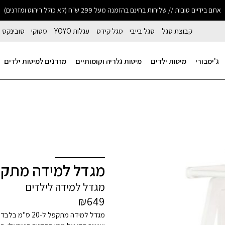
אתם בידיים טובות // שליחות בחינם בהזמנה מעל 299 ש"ח (לא כולל ריהוט ומזרנים)
קבוצת סגל
סגל בייבי
סגל קידס
עגלות YOYO
סטוקי
סובינקס
ג'ימבורי
מיטות ילדים
מיטות גלריה וקומותיים
מזרנים למיטות ילדים
מגדל למידה מתקפ
מגדל למידה לילדים
₪
649
מגדל למידה
מתקפל ל-20 ס