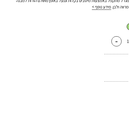
 המגדל מתקפל באמצעות מיסבים בקלות וננעל באופן מושלם הודות למבנה
מידע נוסף >
-
ת
ל
דה
פל