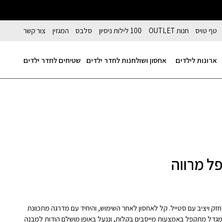
טף טויס
חנות OUTLET
100 לילות ניסיון
סלבס
המגזין
צור קשר
ארונות לילדים
אחסון ושולחנות לחדר ילדים
שטיחים לחדר ילדים
ל מרווה
פל ל 20 ס"מ בלבד,חזק ויציב עם סטייל. קל לאחסון לאחר השימוש, והיחיד עם מדרגה מתכוונת
המגדל מתקפל באמצעות מייסבים בקלות, וננעל באופן מושלם הודות למבנה