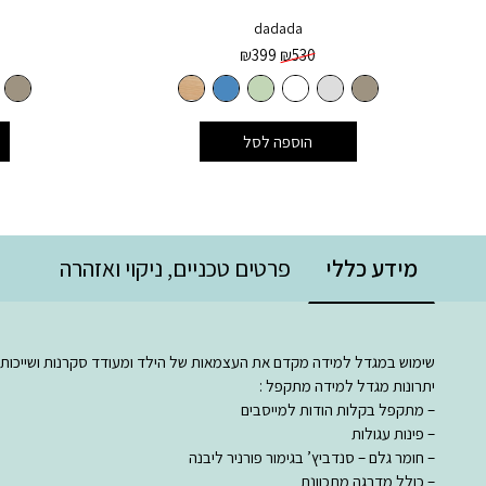
dadada
המחיר
המחיר
₪
399
₪
530
המקורי
הנוכחי
היה:
הוא:
₪399.
₪530.
הוספה לסל
מידע כללי
פרטים טכניים, ניקוי ואזהרה
שימוש במגדל למידה מקדם את העצמאות של הילד ומעודד סקרנות ושייכות.
יתרונות מגדל למידה מתקפל :
– מתקפל בקלות הודות למייסבים
– פינות עגולות
– חומר גלם – סנדביץ’ בגימור פורניר ליבנה
– כולל מדרגה מתכוונת