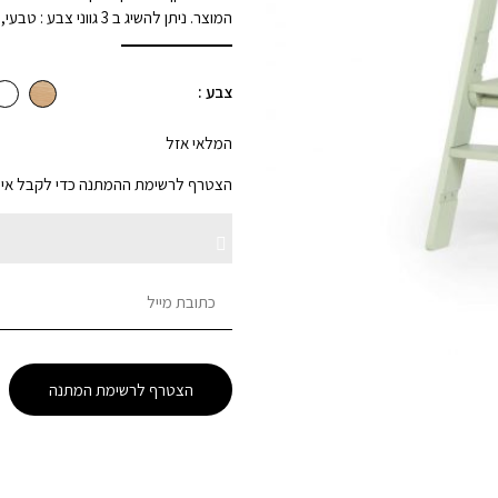
המוצר. ניתן להשיג ב 3 גווני צבע : טבעי, מרווה ולבן.
צבע :
המלאי אזל
הצטרף לרשימת ההמתנה כדי לקבל אימיי
Enter
Dismiss
your
email
notification
address
to
הצטרף לרשימת המתנה
join
the
waitlist
for