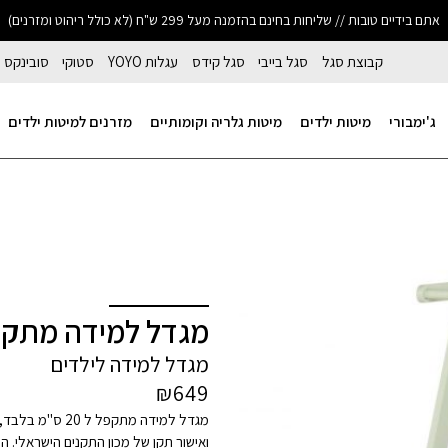
אתם בידיים טובות // שליחות בחינם בהזמנה מעל 299 ש"ח (לא כולל ריהוט ומזרנים)
קבוצת סגל
סגל בייבי
סגל קידס
עגלות YOYO
סטוקי
סובינקס
ג'ימבורי
מיטות ילדים
מיטות גלריה וקומותיים
מזרנים למיטות ילדים
מגדל למידה מתקפ
מגדל למידה לילדים
₪
649
מגדל למידה מתק
ואישור תקן של מכון התקנים הישראלי. 