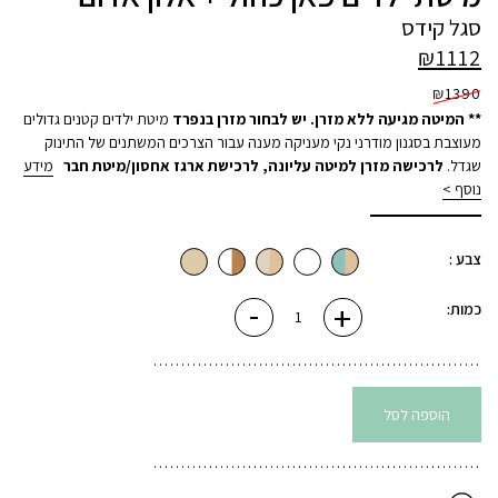
סגל קידס
₪
1112
₪
1390
** המיטה מגיעה ללא מזרן. יש לבחור מזרן בנפרד
מיטת ילדים קטנים גדולים
מעוצבת בסגנון מודרני נקי מעניקה מענה עבור הצרכים המשתנים של התינוק
שגדל.
לרכישה מזרן למיטה עליונה
,
לרכישת ארגז אחסון/מיטת חבר
מידע
נוסף >
צבע :
-
+
כמות
כמות:
של
מיטת
ילדים
פאן
כחול
+
אלון
הוספה לסל
אדום