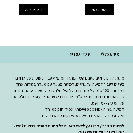
הוספה לסל
הוספה לסל
מידע כללי
פרטים טכניים
מיטת ילדים גדולים קטנים היא הפתרון המומלץ עבור פעוטות שגדלו והם
בשלים לעבור למיטה של גדולים. המיטה מגיעה עם מעקה בטיחות ארוך
במיוחד – 120 ס”מ על מנת להגן על הילד ולהעניק לו שינה נעימה ובטוחה.
גובה המיטה נוח במיוחד 37 ס”מ פותח בכדי לאפשר לפעוט לרדת ולטפס
על המיטה ללא חשש.
המיטה עשויה MDF מלא ואיכותי, עמיד וחזק במיוחד.
יש להקפיד לרכוש את המיטה ממשווקים מורשים בלבד.
למיטת החבר / ארגז עץ
ליחצו כאן
| לכל מיטות קטנים גדולים
ליחצו
כאן
| למזרון עליון
ליחצו כאן