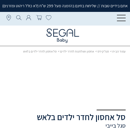
אתם בידיים טובות // שליחות בחינם בהזמנה מעל 299 ש"ח (לא כולל ריהוט ומזרנים)
עמוד הבית
>
סגל קידס
>
אחסון ושולחנות לחדר ילדים
> סל אחסון לחדר ילדים בלאש
סל אחסון לחדר ילדים בלאש
סגל בייבי