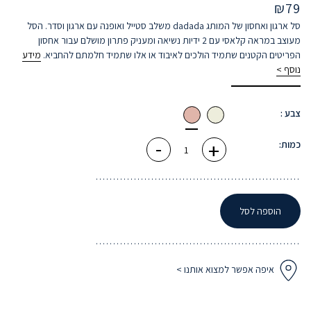
₪
79
סל ארגון ואחסון של המותג dadada משלב סטייל ואופנה עם ארגון וסדר. הסל
מעוצב במראה קלאסי עם 2 ידיות נשיאה ומעניק פתרון מושלם עבור אחסון
הפריטים הקטנים שתמיד הולכים לאיבוד או אלו שתמיד חלמתם להחביא.
מידע
נוסף >
צבע :
-
+
כמות
כמות:
של
סל
אחסון
לחדר
ילדים
בלאש
הוספה לסל
איפה אפשר למצוא אותנו >