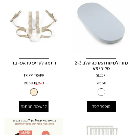
מזרן למיטת הארכה שלב 2-3
רתמה לטריפ טראפ- בז’
סליפי V3
TRIPP TRAPP
SLEEPI
המחיר
המחיר
₪
150
₪
299
₪
560
המקורי
הנוכחי
היה:
הוא:
₪150.
₪299.
הוספה לסל
לרשימת המתנה