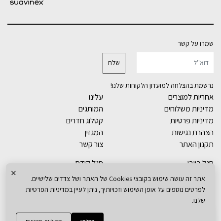
שמרו על קשר
נרשמת בהצלחה למועדון הלקוחות שלנו!
אחריות למוצרים
עלינו
מדיניות משלוחים
המותגים
מדיניות פרטיות
קטלוג חדרים
הצהרת נגישות
המגזין
תקנון האתר
צור קשר
סגל בייבי
סגל קידס
×
חדרי תינוקות
ארונות ילדים
אתר זה עושה שימוש בקובצי Cookies של האתר ושל צדדים שלישיים.
מיטות תינוק
מיטות ילדים
לפרטים נוספים על אופן השימוש וזכויותיך, ניתן לעיין במדיניות הפרטיות
שידות
מזרנים לילדים
שלנו.
ארונות
כסאות אוכל