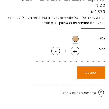
סטוקי
₪
1570
הארכה למיטת
סליפי
של Stokke טבעי: ערכת הערכה ממיני לגודל מיטת תינוק
עד 127 ס"מ
המוצר מגיע ללא מזרן.
מידע נוסף >
צבע :
-
+
כמות
כמות:
של
הארכה
למיטה
סליפי
מיני
עד
קולקציית
הוספה לסל
2022
שלב
2-
3
-
טבעי
איפה אפשר למצוא אותנו >