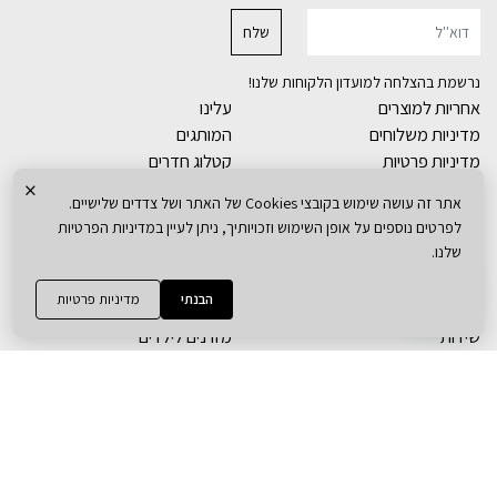
נרשמת בהצלחה למועדון הלקוחות שלנו!
אחריות למוצרים
עלינו
מדיניות משלוחים
המותגים
מדיניות פרטיות
קטלוג חדרים
×
הצהרת נגישות
המגזין
אתר זה עושה שימוש בקובצי Cookies של האתר ושל צדדים שלישיים.
תקנון האתר
צור קשר
לפרטים נוספים על אופן השימוש וזכויותיך, ניתן לעיין במדיניות הפרטיות
שלנו.
סגל בייבי
סגל קידס
חדרי תינוקות
ארונות ילדים
הבנתי
מדיניות פרטיות
מיטות תינוק
מיטות ילדים
שידות
מזרנים לילדים
ארונות
כסאות אוכל
מוצצים לתינוקות
שטיחים