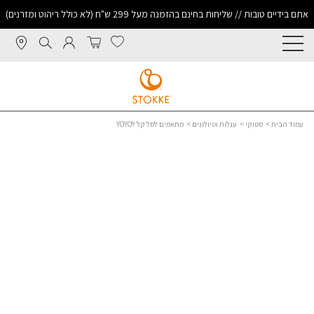
אתם בידיים טובות // שליחות בחינם בהזמנה מעל 299 ש"ח (לא כולל ריהוט ומזרנים)
עמוד הבית
>
סטוקי
>
עגלות וטיולונים
> מתאמים לסל קל לYOYO