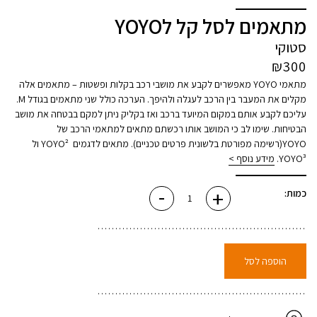
מתאמים לסל קל לYOYO
סטוקי
₪
300
מתאמי YOYO מאפשרים לקבע את מושבי רכב בקלות ופשטות – מתאמים אלה
מקלים את המעבר בין הרכב לעגלה ולהיפך. הערכה כולל שני מתאמים בגודל M.
עליכם לקבע אותם במקום המיועד ברכב ואז בקליק ניתן למקם בבטחה את מושב
הבטיחות. שימו לב כי המושב אותו רכשתם מתאים למתאמי הרכב של
YOYO(רשימה מפורטת בלשונית פרטים טכניים). מתאים לדגמים YOYO² ול
YOYO³.
מידע נוסף >
-
+
כמות
כמות:
של
מתאמים
לסל
קל
לYOYO
הוספה לסל