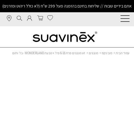
אתם בידיים טובות // שליחות בחינם בהזמנה מעל 299 ש"ח (לא כולל ריהוט ומזרנים)
עמוד הבית
>
סובינקס
>
מוצצים
> זוג מוצצים פרח 6-18 פיז' + טבעת WONDERLAND - בז' וחום