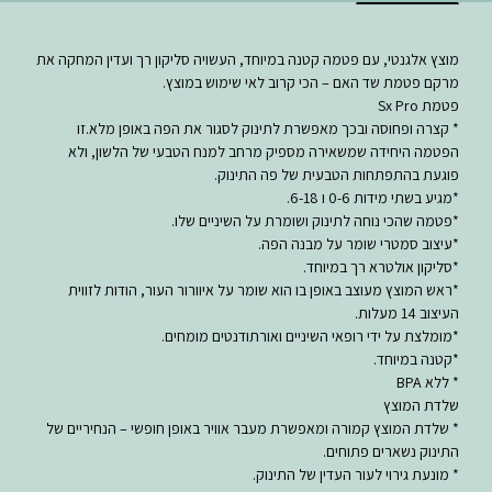
מוצץ אלגנטי, עם פטמה קטנה במיוחד, העשויה סליקון רך ועדין המחקה את
מרקם פטמת שד האם – הכי קרוב לאי שימוש במוצץ.
פטמת Sx Pro
* קצרה ופחוסה ובכך מאפשרת לתינוק לסגור את הפה באופן מלא.זו
הפטמה היחידה שמשאירה מספיק מרחב למנח הטבעי של הלשון, ולא
פוגעת בהתפתחות הטבעית של פה התינוק.
*מגיע בשתי מידות 0-6 ו 6-18.
*פטמה שהכי נוחה לתינוק ושומרת על השיניים שלו.
*עיצוב סמטרי שומר על מבנה הפה.
*סליקון אולטרא רך במיוחד.
*ראש המוצץ מעוצב באופן בו הוא שומר על איוורור העור, הודות לזווית
העיצוב 14 מעלות.
*מומלצת על ידי רופאי השיניים ואורתודנטים מומחים.
*קטנה במיוחד.
* ללא BPA
שלדת המוצץ
* שלדת המוצץ קמורה ומאפשרת מעבר אוויר באופן חופשי – הנחיריים של
התינוק נשארים פתוחים.
* מונעת גירוי לעור העדין של התינוק.