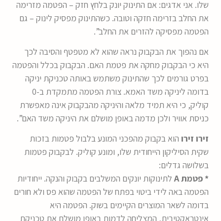
שלו. אני אדגים: אם התינוק יונק בלחץ חזק – הפטמה מזרימה
את החלב בזרימה חזקה וטובה. כשהתינוק מפסיק לינוק – גם
הפטמה מפסיקה להזרים את החלב”.
אם נהפוך את הבקבוק נראה שהוא לא מטפטף והסיבה לכך
היא כי הבקבוק מחקה את פטמת האם. הבקבוק בכלל והפטמה
בפרט גורמים לכך שהתינוק משתמש באותה טכניקת יניקה
בדומה ליניקה משד האמא. צורת הפטמה מתמקדת ב-0
קוליק, כי היא תמיד מלאה והיניקה מהבקבוק אינה מאפשרת
כניסת אוויר ולכן מדמה באופן מושלם את היניקה משד האם”.
זירו זירו
הוא בקבוק מהפכני המונע בלבול פטמות בזכות
שקית הסיליקון הייחודית שלו, ומונע קוליק. לבקבוק פטמות
בשלושה גדלים:
* פטמת A
לתינוקות יונקים המשלבים בקבוק והנקה. ייחודיות
הפטמה באה לידי ביטוי בפתח של הפטמה שהוא פס ולא חורים
בדומה לשאר המוצרים הקיימים בשוק. הפטמה היא
אינטראקטיבית, המצליחה לדמות באופן מושלם את טכניקת