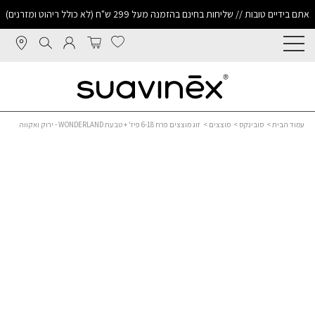
אתם בידיים טובות // שליחות בחינם בהזמנה מעל 299 ש"ח (לא כולל ריהוט ומזרנים)
עמוד הבית
>
סובינקס
>
מוצצים
> זוג מוצצים פרח 6-18 פיז' + טבעת WONDERLAND - ירוק ואקווה