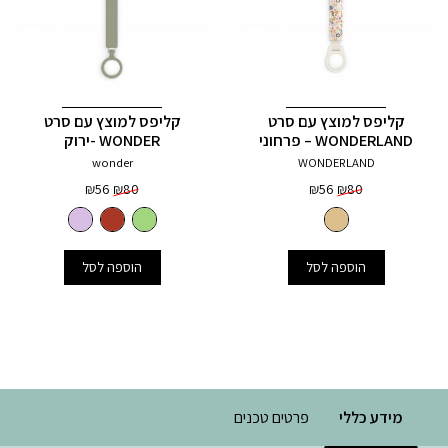
קליפס למוצץ עם סרט
קליפס למוצץ עם סרט
WONDERLAND – פרחוני
WONDER -ירוק
wonder
WONDERLAND
המחיר
המחיר
המחיר
המחיר
₪
56
₪
80
₪
56
₪
80
המקורי
הנוכחי
המקורי
הנוכחי
היה:
הוא:
היה:
הוא:
₪56.
₪80.
₪56.
₪80.
3
+
הוספה לסל
הוספה לסל
מידע כללי
פרטים טכנים