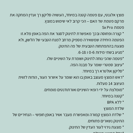
מוצץ אלגנטי, עם פטמה קטנה במיוחד, העשויה סליקון רך ועדין המחקה את
מרקם פטמת שד האם – הכי קרוב לאי שימוש במוצץ.
פטמת Sx Pro
* קצרה ופחוסה ובכך מאפשרת לתינוק לסגור את הפה באופן מלא.זו
הפטמה היחידה שמשאירה מספיק מרחב למנח הטבעי של הלשון, ולא
פוגעת בהתפתחות הטבעית של פה התינוק.
*מגיע בשתי מידות 0-6 ו 6-18.
*פטמה שהכי נוחה לתינוק ושומרת על השיניים שלו.
*עיצוב סמטרי שומר על מבנה הפה.
*סליקון אולטרא רך במיוחד.
*ראש המוצץ מעוצב באופן בו הוא שומר על איוורור העור, הודות לזווית
העיצוב 14 מעלות.
*מומלצת על ידי רופאי השיניים ואורתודנטים מומחים.
*קטנה במיוחד.
* ללא BPA
שלדת המוצץ
* שלדת המוצץ קמורה ומאפשרת מעבר אוויר באופן חופשי – הנחיריים של
התינוק נשארים פתוחים.
* מונעת גירוי לעור העדין של התינוק.