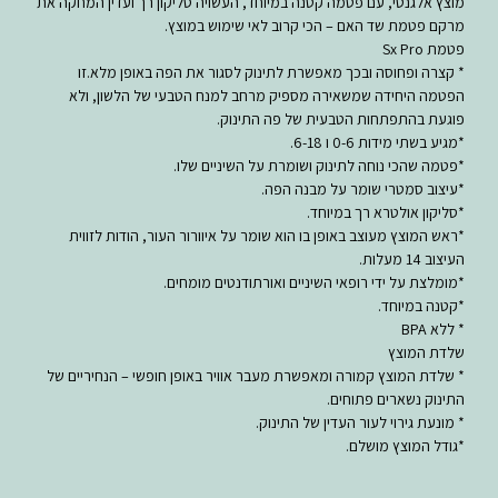
מוצץ אלגנטי, עם פטמה קטנה במיוחד, העשויה סליקון רך ועדין המחקה את
מרקם פטמת שד האם – הכי קרוב לאי שימוש במוצץ.
פטמת Sx Pro
* קצרה ופחוסה ובכך מאפשרת לתינוק לסגור את הפה באופן מלא.זו
הפטמה היחידה שמשאירה מספיק מרחב למנח הטבעי של הלשון, ולא
פוגעת בהתפתחות הטבעית של פה התינוק.
*מגיע בשתי מידות 0-6 ו 6-18.
*פטמה שהכי נוחה לתינוק ושומרת על השיניים שלו.
*עיצוב סמטרי שומר על מבנה הפה.
*סליקון אולטרא רך במיוחד.
*ראש המוצץ מעוצב באופן בו הוא שומר על איוורור העור, הודות לזווית
העיצוב 14 מעלות.
*מומלצת על ידי רופאי השיניים ואורתודנטים מומחים.
*קטנה במיוחד.
* ללא BPA
שלדת המוצץ
* שלדת המוצץ קמורה ומאפשרת מעבר אוויר באופן חופשי – הנחיריים של
התינוק נשארים פתוחים.
* מונעת גירוי לעור העדין של התינוק.
*גודל המוצץ מושלם.