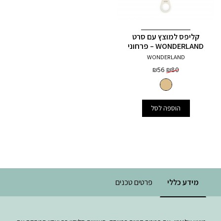
קליפס למוצץ עם סרט
WONDERLAND – פרחוני
WONDERLAND
המחיר
המחיר
₪
56
₪
80
המקורי
הנוכחי
היה:
הוא:
₪56.
₪80.
הוספה לסל
מידע כללי
פרטים טכנים