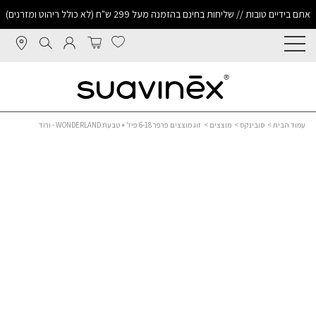
אתם בידיים טובות // שליחות בחינם בהזמנה מעל 299 ש"ח (לא כולל ריהוט ומזרנים)
עמוד הבית
>
סובינקס
>
מוצצים
> זוג מוצצים פרפר 6-18 פיז' + טבעת WONDERLAND - ורוד