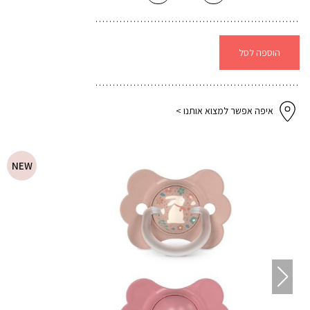
זוג
מוצצים
פרפר
6-
18
פיז'
הוספה לסל
+
טבעת
WONDERLAND
-
ורוד
איפה אפשר למצוא אותנו >
NEW