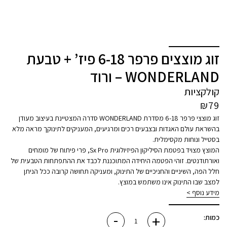
זוג מוצצים פרפר 6-18 פיז’ + טבעת
WONDERLAND – ורוד
קולקציות
₪
79
זוג מוצצי פרפר 6-18 מסדרת WONDERLAND סדרה המצטיינת בעיצוב מעודן
בהשראת עולם האגדות ובצבעים רכים ומרגיעים, המעניקים לתינוקך מראה מלא
בסטייל ונוחות מקסימלית.
המוצץ מצויד בפטמת הסיליקון הפיזיולוגית Sx Pro, פרי פיתוח של מומחים
ואורתודנטים. זוהי הפטמה היחידה המתוכננת לכבד את ההתפתחות הטבעית של
חלל הפה, השיניים והחניכיים של התינוק, ומעניקה תחושה קרובה ככל הניתן
למצב שבו התינוק אינו משתמש במוצץ.
מידע נוסף >
-
+
כמות
כמות:
של