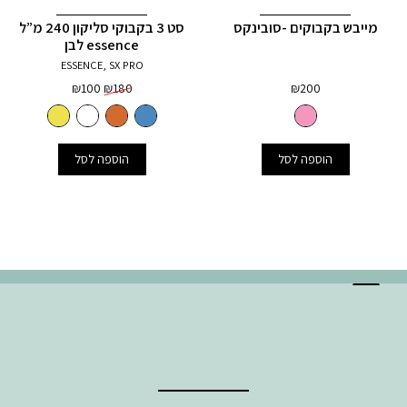
מייבש בקבוקים -סובינקס
סט 3 בקבוקי סליקון 240 מ”ל
essence לבן
ESSENCE, SX PRO
המחיר
המחיר
₪
100
₪
180
₪
200
המקורי
הנוכחי
היה:
הוא:
₪100.
₪180.
הוספה לסל
הוספה לסל