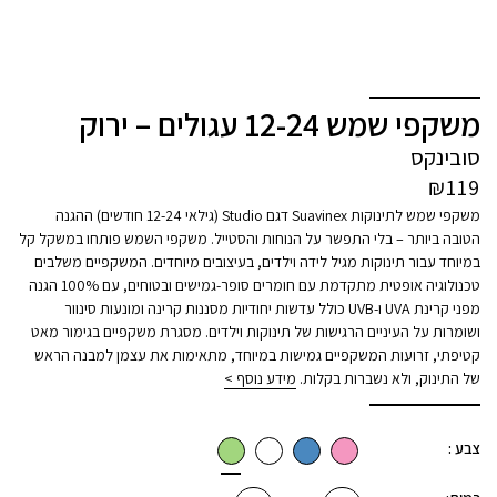
משקפי שמש 12-24 עגולים – ירוק
סובינקס
₪
119
משקפי שמש לתינוקות Suavinex דגם Studio (גילאי 12-24 חודשים) ההגנה
הטובה ביותר – בלי התפשר על הנוחות והסטייל. משקפי השמש פותחו במשקל קל
במיוחד עבור תינוקות מגיל לידה וילדים, בעיצובים מיוחדים. המשקפיים משלבים
טכנולוגיה אופטית מתקדמת עם חומרים סופר-גמישים ובטוחים, עם 100% הגנה
מפני קרינת UVA ו-UVB כולל עדשות יחודיות מסננות קרינה ומונעות סינוור
ושומרות על העיניים הרגישות של תינוקות וילדים. מסגרת משקפיים בגימור מאט
קטיפתי, זרועות המשקפיים גמישות במיוחד, מתאימות את עצמן למבנה הראש
של התינוק, ולא נשברות בקלות.
מידע נוסף >
צבע :
כמות