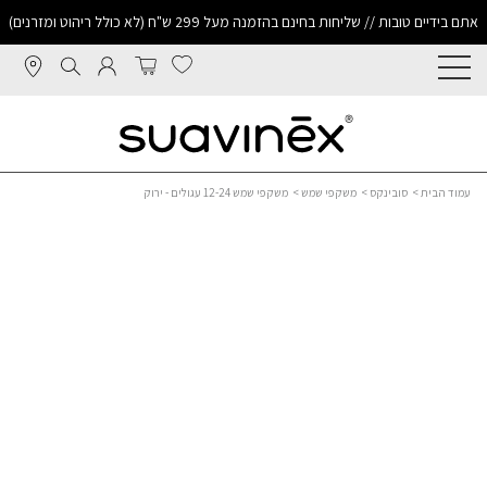
אתם בידיים טובות // שליחות בחינם בהזמנה מעל 299 ש"ח (לא כולל ריהוט ומזרנים)
עמוד הבית
>
סובינקס
>
משקפי שמש
> משקפי שמש 12-24 עגולים - ירוק