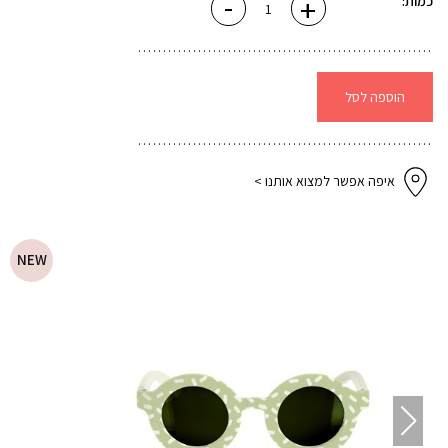
-
+
כמות:
של
משקפי
שמש
12-
24
עגולים
-
הוספה לסל
ירוק
איפה אפשר למצוא אותנו >
NEW