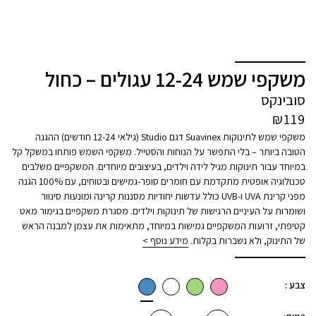
משקפי שמש 12-24 עגולים – כחול
סובינקס
₪
119
משקפי שמש לתינוקות Suavinex דגם Studio (גילאי 12-24 חודשים) ההגנה
הטובה ביותר – בלי התפשר על הנוחות והסטייל. משקפי השמש פותחו במשקל קל
במיוחד עבור תינוקות מגיל לידה וילדים, בעיצובים מיוחדים. המשקפיים משלבים
טכנולוגיה אופטית מתקדמת עם חומרים סופר-גמישים ובטוחים, עם 100% הגנה
מפני קרינת UVA ו-UVB כולל עדשות יחודיות מסננות קרינה ומונעות סינוור
ושומרות על העיניים הרגישות של תינוקות וילדים. מסגרת משקפיים בגימור מאט
קטיפתי, זרועות המשקפיים גמישות במיוחד, מתאימות את עצמן למבנה הראש
של התינוק, ולא נשברות בקלות.
מידע נוסף >
צבע :
כמות