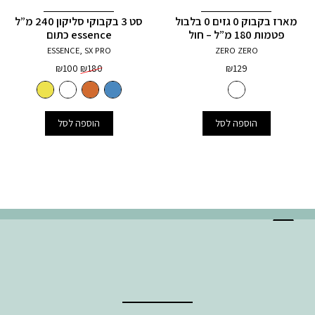
מארז בקבוק 0 גזים 0 בלבול
סט 3 בקבוקי סליקון 240 מ”ל
פטמות 180 מ”ל – חול
essence כתום
ESSENCE, SX PRO
ZERO ZERO
המחיר
המחיר
₪
100
₪
180
₪
129
המקורי
הנוכחי
היה:
הוא:
₪100.
₪180.
הוספה לסל
הוספה לסל