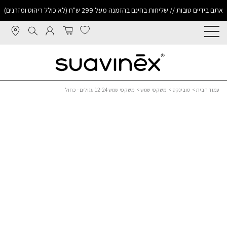
אתם בידיים טובות // שליחות בחינם בהזמנה מעל 299 ש"ח (לא כולל ריהוט ומזרנים)
עמוד הבית
>
סובינקס
>
משקפי שמש
> משקפי שמש 12-24 עגולים - כחול