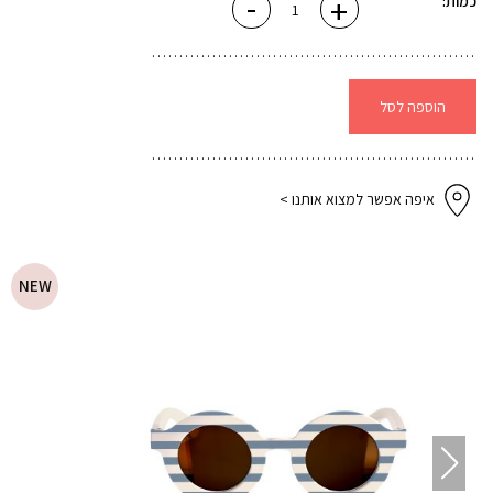
-
+
כמות:
של
משקפי
שמש
12-
24
עגולים
-
הוספה לסל
כחול
איפה אפשר למצוא אותנו >
NEW