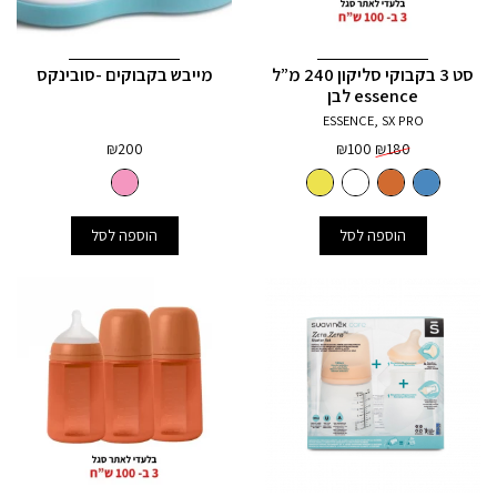
סט 3 בקבוקי סליקון 240 מ”ל
מייבש בקבוקים -סובינקס
essence לבן
ESSENCE, SX PRO
המחיר
המחיר
₪
200
₪
100
₪
180
המקורי
הנוכחי
היה:
הוא:
₪100.
₪180.
הוספה לסל
הוספה לסל