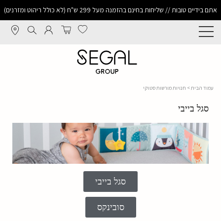
אתם בידיים טובות // שליחות בחינם בהזמנה מעל 299 ש"ח (לא כולל ריהוט ומזרנים)
עמוד הבית
> חנויות מורשות סטוקי
סגל בייבי
סגל בייבי
סובינקס