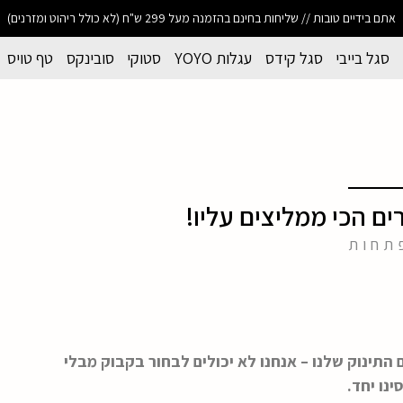
אתם בידיים טובות // שליחות בחינם בהזמנה מעל 299 ש"ח (לא כולל ריהוט ומזרנים)
סגל בייבי
סגל קידס
עגלות YOYO
סטוקי
סובינקס
טף טויס
ם הכי ממליצים עליו!
תחות
התינוק שלנו – אנחנו לא יכולים לבחור בקבוק מבלי
נו יחד.