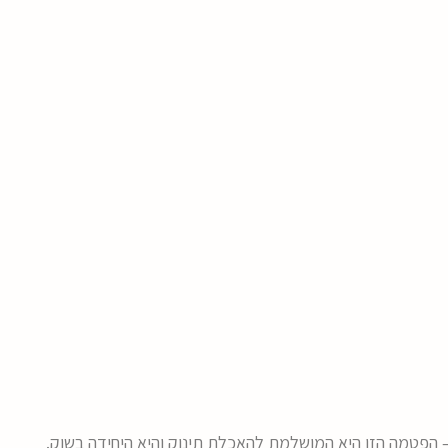
 הפטמה הזו היא המושלמת להאכלת תינוק והיא היחידה בשוק.