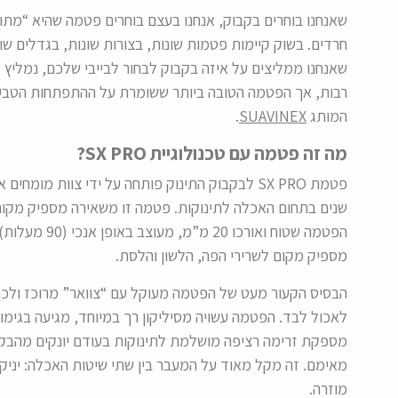
שאנחנו בוחרים בקבוק, אנחנו בעצם בוחרים פטמה שהיא “מתווכ
חרדים. בשוק קיימות פטמות שונות, בצורות שונות, בגדלים ש
שאנחנו ממליצים על איזה בקבוק לבחור לבייבי שלכם, נמליץ
רבות, אך הפטמה הטובה ביותר ששומרת על ההתפתחות הטבעית
המותג
SUAVINEX
.
מה זה פטמה עם טכנולוגיית SX PRO?
פטמת SX PRO לבקבוק התינוק פותחה על ידי צוות מו
שנים בתחום האכלה לתינוקות. פטמה זו משאירה מספיק מקום
הפטמה שטוח וא
מספיק מקום לשרירי הפה, הלשון והלסת.
הבסיס הקעור מעט של הפטמה מעוקל עם “צוואר” מרוכז ולכן
לאכול לבד. הפטמה עשויה מסיליקון רך במיוחד, מגיעה בגי
מספקת זרימה רציפה מושלמת לתינוקות בעודם יונקים מהבקבו
מאימם. זה מקל מאוד על המעבר בין שתי שיטות האכלה: יני
מוזרה.