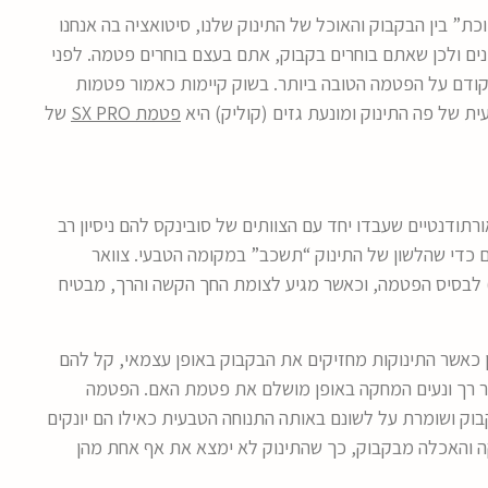
ת” בין הבקבוק והאוכל של התינוק שלנו, סיטואציה בה אנחנו
ונים ולכן שאתם בוחרים בקבוק, אתם בעצם בוחרים פטמה. לפני
 קודם על הפטמה הטובה ביותר. בשוק קיימות כאמור פטמות
 של פה התינוק ומונעת גזים (קוליק) היא
פטמת SX PRO
של
מחים אורתודנטיים שעבדו יחד עם הצוותים של סובינקס להם ניסיון רב
 כדי שהלשון של התינוק “תשכב” במקומה הטבעי. צוואר
ורכו 20 מ”מ, מעוצב באופן אנכי (90 מעלות) לבסיס הפטמה, וכאשר מגיע לצומת החך הקשה והרך, מבטיח
 כאשר התינוקות מחזיקים את הבקבוק באופן עצמאי, קל להם
מור רך ונעים המחקה באופן מושלם את פטמת האם. הפטמה
ק ושומרת על לשונם באותה התנוחה הטבעית כאילו הם יונקים
קה והאכלה מבקבוק, כך שהתינוק לא ימצא את אף אחת מהן