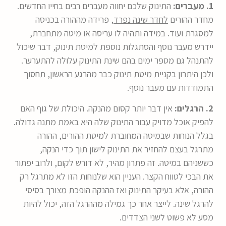
1. מעברים:
התינוק שלכם יחווה מעברים רבים בחייו החדשים.
מחדר ההורים
לחדר שינה נפרד
,
פרידה מההורה בכניסה
למסגרת ועוד. במידה ותהיה לו עריסה או מיטה מתחברת,
יידרש מעבר נוסף והסתגלות נוספת למיטת תינוק, דבר שיכול
להתנהל גם מספר ימים בהם שינת התינוק עלולה להתערער.
ולכן היתרון בקניית מיטת תינוק כבר מהרגע הראשון, תחסוך
התמודדות עם מעבר נוסף.
2. הרגלים:
אין דבר יותר קסום מהנקה. היכולת של גוף האם
להפיק אוכל מדויק עבור התינוק שלה היא באמת מתנה גדולה.
בגלל הנוחות שבמיטה המחוברת למיטת ההורים, ההורה
מתרגל בעצם להחזיר את התינוק לישון תוך כדי הנקה,
כששניהם במיטה. זה פתרון מהיר, לא דורש לקום, ולרוב יפתור
את הבכי לטווח הקצר. העניין הוא שלנוחות הזו לא מתרגל רק
ההורה, אלא בעיקר התינוק ואז ההנקה הופכת מצורך בסיסי
להרגל שינה. לייצר אחר כך גמילה מההרגל הזה, יכול להיות
מסע לא פשוט לשני הצדדים.