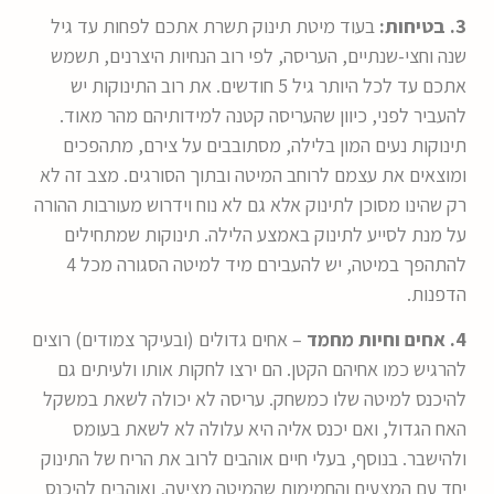
3. בטיחות:
בעוד מיטת תינוק תשרת אתכם לפחות עד גיל
שנה וחצי-שנתיים, העריסה, לפי רוב הנחיות היצרנים, תשמש
אתכם עד לכל היותר גיל 5 חודשים. את רוב התינוקות יש
להעביר לפני, כיוון שהעריסה קטנה למידותיהם מהר מאוד.
תינוקות נעים המון בלילה, מסתובבים על צירם, מתהפכים
ומוצאים את עצמם לרוחב המיטה ובתוך הסורגים. מצב זה לא
רק שהינו מסוכן לתינוק אלא גם לא נוח וידרוש מעורבות ההורה
על מנת לסייע לתינוק באמצע הלילה. תינוקות שמתחילים
להתהפך במיטה, יש להעבירם מיד למיטה הסגורה מכל 4
הדפנות.
4. אחים וחיות מחמד
– אחים גדולים (ובעיקר צמודים) רוצים
להרגיש כמו אחיהם הקטן. הם ירצו לחקות אותו ולעיתים גם
להיכנס למיטה שלו כמשחק. עריסה לא יכולה לשאת במשקל
האח הגדול, ואם יכנס אליה היא עלולה לא לשאת בעומס
ולהישבר. בנוסף, בעלי חיים אוהבים לרוב את הריח של התינוק
יחד עם המצעים והחמימות שהמיטה מציעה, ואוהבים להיכנס