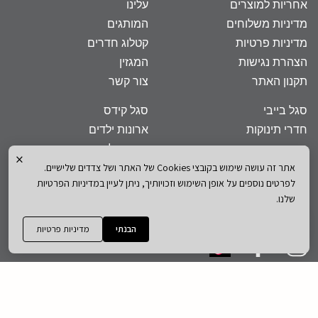
אחריות למוצרים
עלינו
מדיניות משלוחים
המותגים
מדיניות פרטיות
קטלוג חדרים
הצהרת נגישות
המגזין
תקנון האתר
צור קשר
סגל בייבי
סגל קידס
חדרי תינוקות
ארונות ילדים
מיטות תינוק
מיטות ילדים
×
שידות
מזרנים לילדים
אתר זה עושה שימוש בקובצי Cookies של האתר ושל צדדים שלישיים.
לפרטים נוספים על אופן השימוש וזכויותיך, ניתן לעיין במדיניות הפרטיות
ארונות
כסאות אוכל
שלנו.
מוצצים לתינוקות
שטיחים
הבנתי
מדיניות פרטיות
Designed By Hastudeo
|
Powered By Beaverglobal