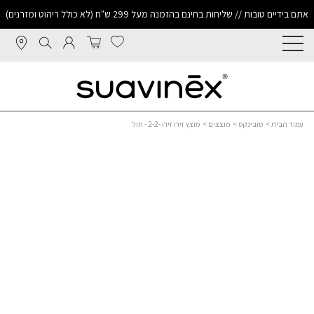
אתם בידיים טובות // שליחות בחינם בהזמנה מעל 299 ש"ח (לא כולל ריהוט ומזרנים)
עמוד הבית
>
סובינקס
>
מוצצים
> מוצץ זירו זירו -2-2 - חול