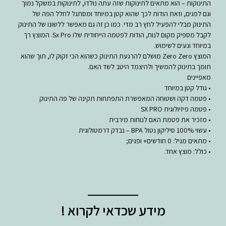
התינוקות – הוא מתאים לתינוקות שזה עתה נולדו, לתינוקות במשקל נמוך
וגם לפגים, וזאת הודות לכך שהוא קטן במיוחד ומסתגל לחלל הפה של
התינוק מבלי להפעיל לחץ רב מדי. כמו כן זה גם מאפשר ללשונו של התינוק
לקבל מספיק מקום לנוח, הודות לפטמה הייחודית שלו Sx Pro. המוצץ רך
במיוחד ונעים לשימוש.
המוצץ Zero Zero מושלם להרגעת התינוק כשהוא הכי זקוק לו, תוך שהוא
תומך בתינוק להמשיך ולהיצמד היטב לשד האם.
מאפיינים
• גודל קטן במיוחד
• פטמה דקה ושטוחה המאפשרת התפתחות תקינה של פה התינוק
• פטמה פיזיולוגית SX PRO
• מזכיר את פטמת האם לנוחות מירבית
• עשוי 100% סיליקון נטול BPA – נבדק דרמטולוגית
• מתאים מגיל: 0 חודשים+ ופגים;
• כולל: מוצץ אחד.
מידע שכדאי לקרוא !