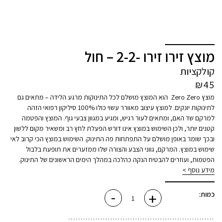
מוצץ זירו זירו -2-2 – חול
קולקציות
₪
45
מוצץ Zero Zero הוא המוצץ מושלם לכל התינוקות מרגע הלידה – מתאים גם
לתינוקות יונקים. למוצץ עיצוב מאוורר עשוי כולו 100% סיליקון רפואי הזהה
למרקם שד האם, ומתאים לעור רגיש, ומגיע במגוון צבעי גוף. המוצץ והפטמה
קטנים יותר, ולכן השימוש במוצץ אינו דורש הפעלת לחץ רב ומשאיר מקום ללשון
ובכך שומר באופן מושלם על התפתחות פה התינוק. השימוש במוצץ הכי קרוב לאי
שימוש במוצץ. המרקם, גווני הצבע והצורה שלו ממזערים את תופעת בלבול
הפטמות, ועוזרים להבטיח הנקה כהלכה במהלך הימים הראשונים של התינוק.
מידע נוסף >
-
+
כמות
כמות:
של
מוצץ
זירו
זירו