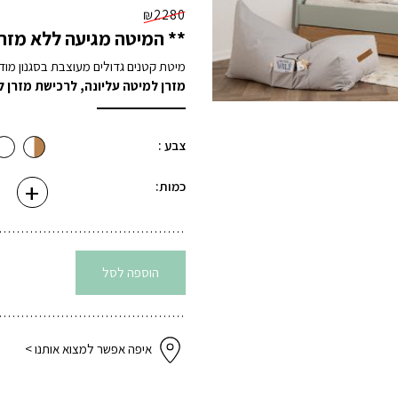
₪
2280
** המיטה מגיעה ללא מזרנ
מיטת קטנים גדולים מעוצבת בסגנון מוד
מזרן למיטה עליונה
,
לרכישת מזרן ל
צבע :
+
כמו
כמות:
של
סט
מיט
ילדי
פאן
מרוו
הוספה לסל
+
מיט
חבר
אלון
אדו
איפה אפשר למצוא אותנו >