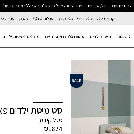
אתם בידיים טובות // שליחות בחינם בהזמנה מעל 299 ש"ח (לא כולל ריהוט ומזרנים)
קבוצת סגל
סגל בייבי
סגל קידס
עגלות YOYO
סטוקי
סובינקס
ג'ימבורי
מיטות ילדים
מיטות גלריה וקומותיים
מזרנים למיטות ילדים
SALE
סט מיטת ילדים פאן
סגל קידס
₪
1824