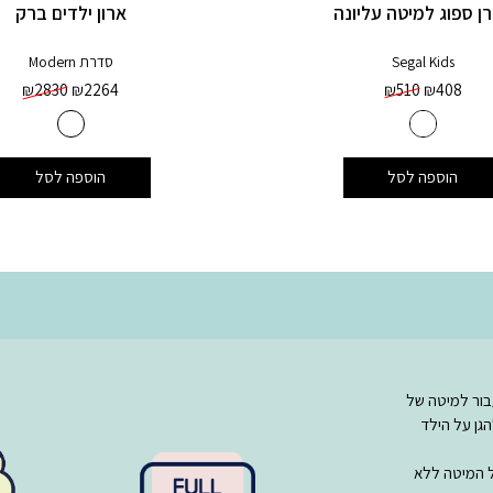
ן ספוג למיטה עליונה
ארון ילדים ברק
Segal Kids
סדרת Modern
₪
2830
₪
2264
₪
510
₪
408
הוספה לסל
הוספה לסל
בור למיטה של
וחד – 120 ס”מ על מנת להגן על הילד
טפס על המיטה ללא