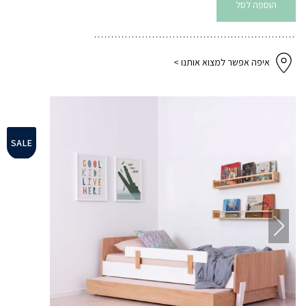
אדום
הוספה לסל
+
מיטת
חבר
אלון
אדום
איפה אפשר למצוא אותנו >
SALE