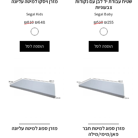
שטיח עבודת יד לבן עם נקודות
מזרן ויסקו למיטה עליונה
צבעוניות
Segal Kids
Segal Baby
₪
810
₪
648
₪
510
₪
255
הוספה לסל
הוספה לסל
מזרן ספוג למיטת חבר
מזרן ספוג למיטה עליונה
פאן/מימי/מילה