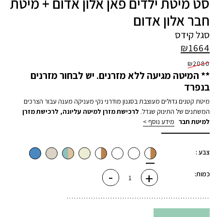
סט מיטת ילדים פאן אלון אדום + מיטת
חבר אלון אדום
סגל קידס
₪
1664
₪
2080
** המיטה מגיעה ללא מזרנים. יש לבחור מזרנים
בנפרד
מיטת קטנים גדולים מעוצבת בסגנון מודרני נקי מעניקה מענה עבור הצרכים
המשתנים של התינוק שגדל.
לרכישת מזרן למיטה עליונה
,
לרכישת מזרן
למיטת חבר
מידע נוסף >
צבע :
-
+
כמות
כמות:
של
סט
מיטת
ילדים
פאן
אלון