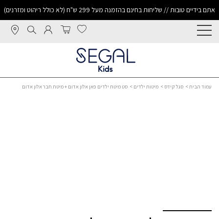
אתם בידיים טובות // שליחות בחינם בהזמנה מעל 299 ש"ח (לא כולל ריהוט ומזרנים)
עמוד הבית
>
סגל קידס
>
מיטות ילדים
> סט מיטת ילדים פאן אלון אדום + מיטת חבר אלון אדום