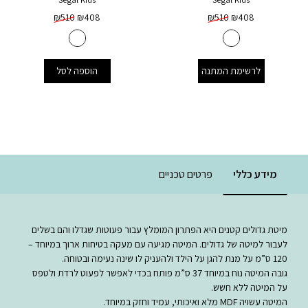
₪
510
₪
408
₪
510
₪
408
לרשימת המתנה
הוספה לסל
מידע כללי
פרטים טכניים
מיטת גדולים קטנים היא הפתרון המומלץ עבור פעוטות שגדלו והם בשלים
לעבור למיטה של גדולים. המיטה מגיעה עם מעקה בטיחות ארוך במיוחד –
120 ס”מ על מנת להגן על הילד ולהעניק לו שינה נעימה ובטוחה.
גובה המיטה נוח במיוחד 37 ס”מ פותח בכדי לאפשר לפעוט לרדת ולטפס
על המיטה ללא חשש.
המיטה עשויה MDF מלא ואיכותי, עמיד וחזק במיוחד.