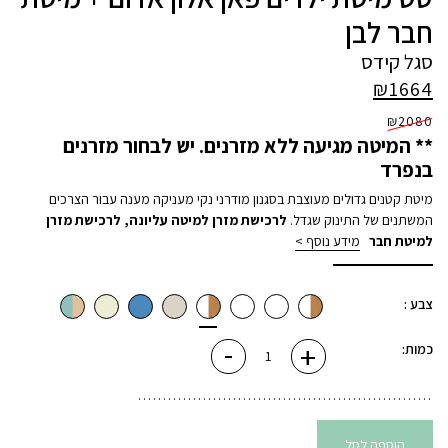
חבר לבן
סגל קידס
₪
1664
₪
2080
** המיטה מגיעה ללא מזרנים. יש לבחור מזרנים
בנפרד
מיטת קטנים גדולים מעוצבת בסגנון מודרני נקי מעניקה מענה עבור הצרכים
המשתנים של התינוק שגדל.
לרכישת מזרן למיטה עליונה
,
לרכישת מזרן
למיטת חבר
מידע נוסף >
צבע :
-
+
כמות
כמות:
של
סט
מיטת
ילדים
פאן
אלון
אדום
הוספה לסל