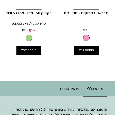
מברשת בקבוקים – סובינקס
בקבוק 150 מ”ל SX PRO ורוד
SX PRO, קולקציית JUNGLE
המחיר
המחיר
₪
35
₪
50
₪
40
המקורי
הנוכחי
היה:
הוא:
₪35.
₪50.
הוספה לסל
הוספה לסל
מידע כללי
פרטים טכנים
זוג מוצצי סובינקס מסדרת זוהרים בחושך מידה 0-6 חודשים עם פטמת
סיליקון פיזיולוגית Sx Pro – שפותחה על ידי אורתודנטים ומומחים. הפטמה