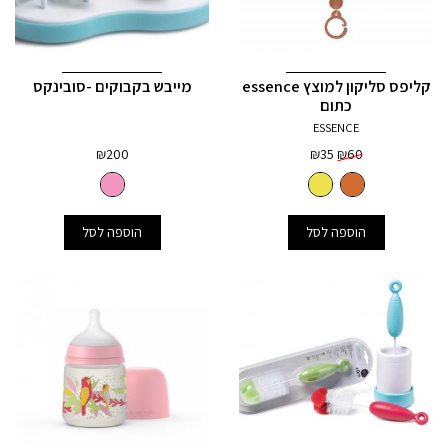
קליפס סליקון למוצץ essence
מייבש בקבוקים -סובינקס
כתום
ESSENCE
המחיר
המחיר
₪
200
₪
35
₪
60
המקורי
הנוכחי
היה:
הוא:
₪35.
₪60.
הוספה לסל
הוספה לסל