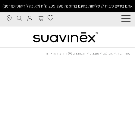
אתם בידיים טובות // שליחות בחינם בהזמנה מעל 299 ש"ח (לא כולל ריהוט ומזרנים)
עמוד הבית
>
סובינקס
>
מוצצים
> זוג מוצצים 0-6 זוהר בחושך - ורוד