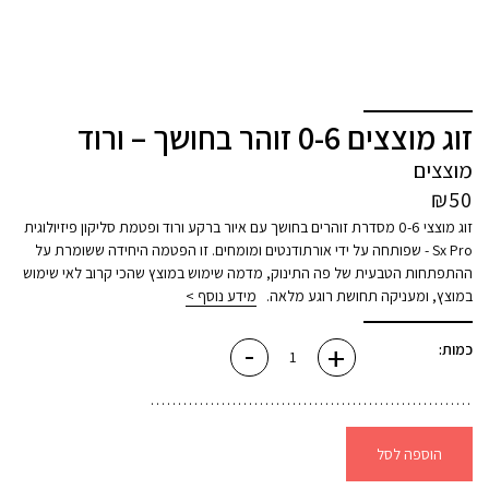
זוג מוצצים 0-6 זוהר בחושך – ורוד
מוצצים
₪
50
זוג מוצצי 0-6 מסדרת זוהרים בחושך עם איור ברקע ורוד ופטמת סליקון פיזיולוגית
Sx Pro - שפותחה על ידי אורתודנטים ומומחים. זו הפטמה היחידה ששומרת על
ההתפתחות הטבעית של פה התינוק, מדמה שימוש במוצץ שהכי קרוב לאי שימוש
במוצץ, ומעניקה תחושת רוגע מלאה.
מידע נוסף >
-
+
כמות
כמות:
של
זוג
מוצצים
0-
6
זוהר
בחושך
הוספה לסל
-
ורוד