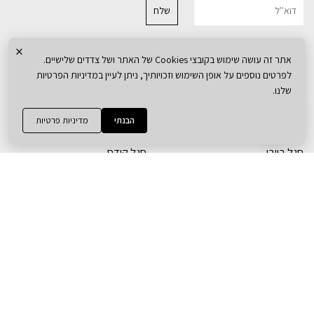
נרשמת בהצלחה למועדון הלקוחות שלנו!
×
אחריות למוצרים
עלינו
אתר זה עושה שימוש בקובצי Cookies של האתר ושל צדדים שלישיים.
מדיניות משלוחים
המותגים
לפרטים נוספים על אופן השימוש וזכויותיך, ניתן לעיין במדיניות הפרטיות
שלנו.
מדיניות פרטיות
קטלוג חדרים
הצהרת נגישות
המגזין
הבנתי
מדיניות פרטיות
תקנון האתר
צור קשר
סגל בייבי
סגל קידס
חדרי תינוקות
ארונות ילדים
מיטות תינוק
מיטות ילדים
שידות
מזרנים לילדים
ארונות
כסאות אוכל
מוצצים לתינוקות
שטיחים