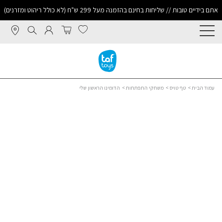
אתם בידיים טובות // שליחות בחינם בהזמנה מעל 299 ש"ח (לא כולל ריהוט ומזרנים)
עמוד הבית
>
טף טויס
>
משחקי התפתחות
> הדומינו הראשון שלי