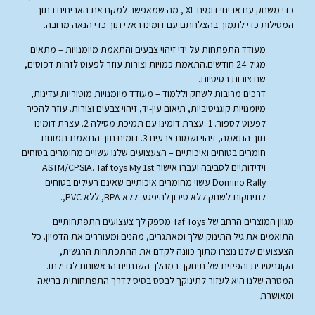
כדי משחק עם אריחי דומינו XL , מה שמאפשר למקם את האריחים בתוך
המסילות כדי לתמוך בהצלחתם עם דומינו ראלי תוך כדי הנאה מרובה.
מעודד התפתחות על ידי זיהוי צבעים והתאמת מיומנויות – מתאים
מגיל 24 חודשים.התאמת כמויות וצורות עוזר לפעוט לזהות דפוסים,
שם צורות בסיסיות.
דרכים מרובות לשחק וללמוד – מעודד מיומנויות מוטוריות עדינות,
מיומנויות קוגניטיביות, תיאום עין-יד, זיהוי צבעים וצורות. עוזר להכיר
לפעוט לספור. 1. עצרת דומינו עם תמיכת מסילה 2. עצרת דומינו
תוך התאמה, זיהוי ושמות צבעים 3. דומינו תוך התאמת תמונות
חומרים בטוחים ואיכותיים – הצעצועים שלנו עשויים מחומרים בטוחים
וידידותיים לסביבה ועברו אישור ASTM/CPSIA. Taf toys My 1st
Domino Rally עשוי מחומרים איכותיים שאינם רעילים בטוחים
לתינוקות לשחק ללא סיכון להיפגע. ללא BPA, ללא PVC,.
מגוון המוצרים הרחב של Taf Toys מספק לך צעצועים התפתחותיים
התואמים את גיל התינוק שלך ומאתגרים, מהנים ומעוררים את הדמיון. כל
הצעצועים שלנו נוצרו מתוך כוונה לקדם את ההתפתחות הרגשית,
הקוגניטיבית והפיזית של תינוקך במהלך השנתיים הראשונות לגדילתו.
המטרה שלנו היא לעזור לתינוקך לבסס בסיס לדרך התפתחותית בריאה
ומאושרת.