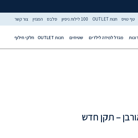
טף טויס
חנות OUTLET
100 לילות ניסיון
סלבס
המגזין
צור קשר
ונות
מגדל למידה לילדים
שטיחים
חנות OUTLET
חלקי חילוף
ורבן – תקן חדש