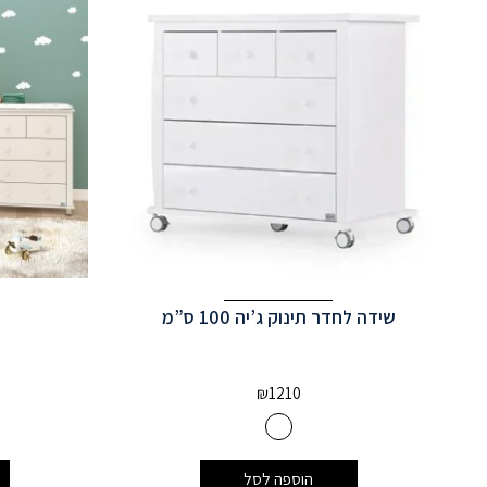
שידה לחדר תינוק ג’יה 100 ס”מ
₪
1210
הוספה לסל