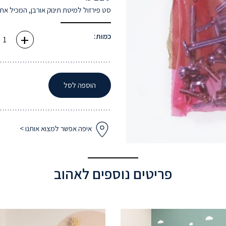
סט פירזול למיטת תינוק אורבן, המכיל א
+
כמות
כמות:
של
סט
פירזול
למיטה
אורבן
-
הוספה לסל
תקן
חדש
איפה אפשר למצוא אותנו >
פריטים נוספים לאהוב