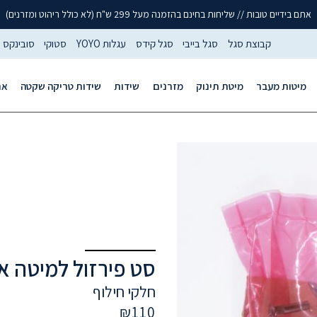
אתם בידיים טובות // שליחות בחינם בהזמנה מעל 299 ש"ח (לא כולל ריהוט ומזרנים)
קבוצת סגל
סגל בייבי
סגל קידס
עגלות YOYO
סטוקי
סובינקס
מיטות מעבר
מיטת תינוק
מזרנים
שידות
שידות טריקה שקטה
אר
סט פירזול למיטה א
חלקי חילוף
₪
110