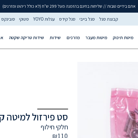
אתם בידיים טובות // שליחות בחינם בהזמנה מעל 299 ש"ח (לא כולל ריהוט ומזרנים)
קבוצת סגל
סגל בייבי
סגל קידס
עגלות YOYO
סטוקי
סובינקס
מיטת תינוק
מיטות מעבר
מזרנים
שידות
שידות טריקה שקטה
אר
סט פירזול למיטה ק
חלקי חילוף
₪
110