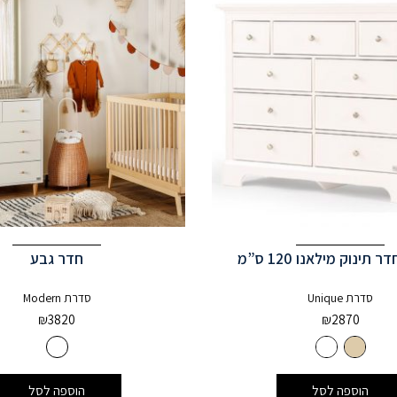
תינוק מילאנו 120 ס”מ
חדר גבע
סדרת Unique
סדרת Modern
₪
3820
₪
2870
הוספה לסל
הוספה לסל