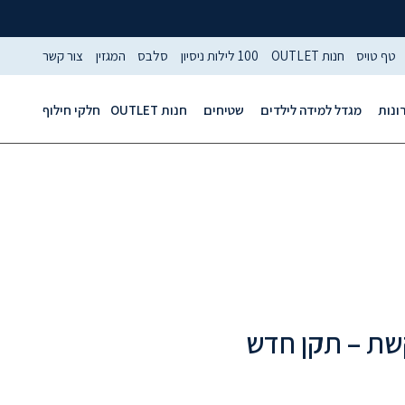
טף טויס
חנות OUTLET
100 לילות ניסיון
סלבס
המגזין
צור קשר
ונות
מגדל למידה לילדים
שטיחים
חנות OUTLET
חלקי חילוף
שת – תקן חדש