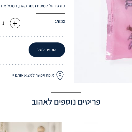
סט פירזול למיטת תינוק קשת, המכיל את 
+
כמות
כמות:
של
סט
פירזול
למיטה
קשת
-
הוספה לסל
תקן
חדש
איפה אפשר למצוא אותנו >
פריטים נוספים לאהוב