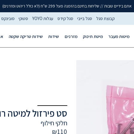
אתם בידיים טובות // שליחות בחינם בהזמנה מעל 299 ש"ח (לא כולל ריהוט ומזרנים)
קבוצת סגל
סגל בייבי
סגל קידס
עגלות YOYO
סטוקי
סובינקס
מיטות מעבר
מיטת תינוק
מזרנים
שידות
שידות טריקה שקטה
אר
סט פירזול למיטה רו
חלקי חילוף
₪
110