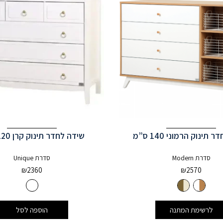
תינוק הרמוני 140 ס”מ
שידה לחדר תינוק קרן 120 ס”מ
סדרת Modern
סדרת Unique
₪
2360
₪
2570
לרשימת המתנה
הוספה לסל