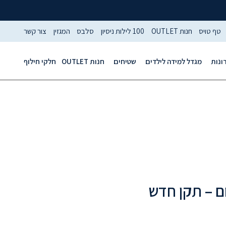
טף טויס
חנות OUTLET
100 לילות ניסיון
סלבס
המגזין
צור קשר
ונות
מגדל למידה לילדים
שטיחים
חנות OUTLET
חלקי חילוף
ם – תקן חדש